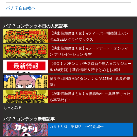
パチ７自由帳へ
パチ７コンテンツ本日の人気記事
【演出信頼度まとめ】eフィーバー機動戦士ガン
ダムSEED クライマックス
【演出信頼度まとめ】eソードアート・オンライ
ン アリシゼーション 夜空
【最新】パチンコ パチスロ新台導入日スケジュー
ル (8/8更新)｜新台情報 & 噂まとめをお届け
脱サラ回胴漫画家 ダンナくん 第378回「真夏の奇
跡」
【演出信頼度まとめ】e 無職転生 ～異世界行った
ら本気だす～
もっとみる
パチ７コンテンツ新着記事
カタギリQ 第12話 〜特別編〜