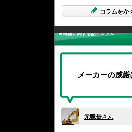
コラムをか
★機種に関する話 | コラム
メーカーの威厳は
元職長
さん