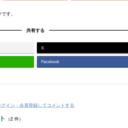
ツです。
共有する
X
Facebook
ログイン・会員登録してコメントする
ト
（2 件）