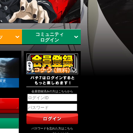
コミュニティ
ツ
ログイン
 変更
会員登録済みの方はこちらから
パスワードを忘れた方はこちら