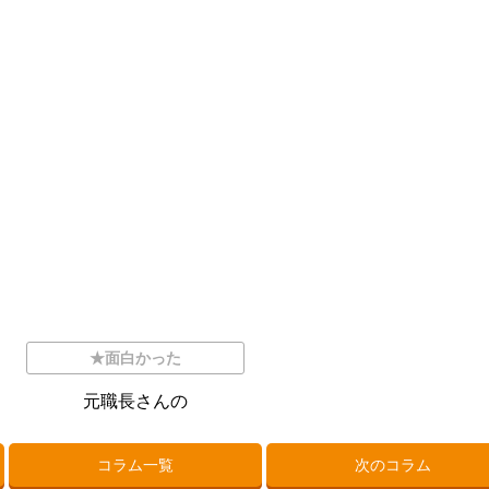
★面白かった
元職長さんの
コラム一覧
次のコラム