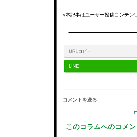
※本記事はユーザー投稿コンテン
URLコピー
LINE
コメントを送る
このコラムへのコメン