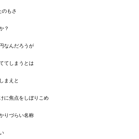
たのもさ
か？
円なんだろうが
ててしまうとは
しまえと
けに焦点をしぼりこめ
かりづらい名称
い