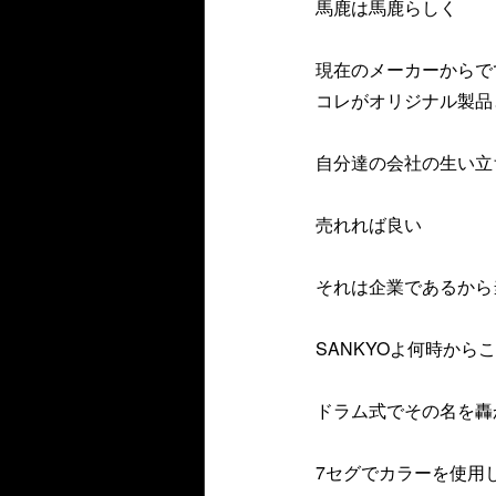
馬鹿は馬鹿らしく
現在のメーカーからで
コレがオリジナル製品
自分達の会社の生い立
売れれば良い
それは企業であるから
SANKYOよ何時か
ドラム式でその名を轟
7セグでカラーを使用