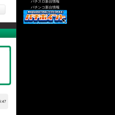
パチスロ新台情報
パチンコ新台情報
:47