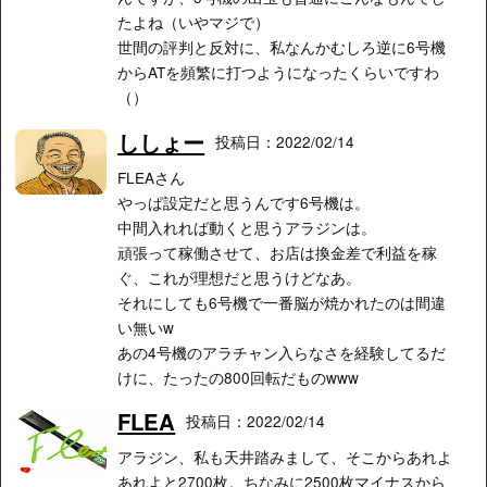
たよね（いやマジで）
世間の評判と反対に、私なんかむしろ逆に6号機
からATを頻繁に打つようになったくらいですわ
（）
ししょー
投稿日：2022/02/14
FLEAさん
やっぱ設定だと思うんです6号機は。
中間入れれば動くと思うアラジンは。
頑張って稼働させて、お店は換金差で利益を稼
ぐ、これが理想だと思うけどなあ。
それにしても6号機で一番脳が焼かれたのは間違
い無いw
あの4号機のアラチャン入らなさを経験してるだ
けに、たったの800回転だものwww
FLEA
投稿日：2022/02/14
アラジン、私も天井踏みまして、そこからあれよ
あれよと2700枚。ちなみに2500枚マイナスから