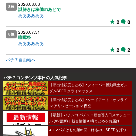
2026.08.03
謎解きは稼働のあとで
ああああああ
2
0
2026.07.31
喧嘩祭
ああああああ
2
2
パチ７自由帳へ
パチ７コンテンツ本日の人気記事
【演出信頼度まとめ】eフィーバー機動戦士ガン
ダムSEED クライマックス
【演出信頼度まとめ】eソードアート・オンライ
ン アリシゼーション 夜空
【最新】パチンコ パチスロ新台導入日スケジュー
ル (8/7更新)｜新台情報 & 噂まとめをお届け
4コマパチけもの第81回 けもの、SEEDを打つ