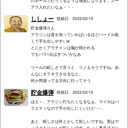
のホールで打ってるような感覚になります。スー
アラ入れたいなぁ・・・
ししょー
投稿日：2022/02/15
貯金爆弾さん
アラジンは昔を知っていればいるほどハードル低
くて手を出しやすいw
とにかくアラチャンは脳が焼かれる
でもバラ1台はきついかなあ
リールの眩しさで言うと、リノもそうですね。あ
んなにキラキラさせるなと。
何か間違ってる方向に行ってそう
貯金爆弾
投稿日：2022/02/15
ほえ～、アラジン打ちたくなるなぁ。マイホはバ
ラエティなので手が出しにくいけど･･･。
あと、眩しさは何とかして欲しいですね。実はデ
ィスクもリールが眩しいです。たぶん番長ほどじ