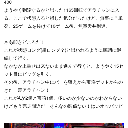
400！
ようやく到達するかと思った1165回転でアラチャンに入
る。ここで状態入ると損した気分だったけど、無事に？単
発、25ゲームを抜けて10ゲーム後、無事天井到達。
さあ叩きどころだ！
これが状態ロング(超ロング？)と思われるように順調に継
続して行く。
なかなか上乗せ出来ないまま進んで行くと、ようやく15セ
ット目にビッグを引く。
その後、アラチャン中にバーを狙えから宝箱ゲットからの
きたー裏アラチャン！
これがAが2個と宝箱1個。多いのか少ないのかわからない
けどもう完走間近だ、そんなの関係ない！はいオッパッピ
ー