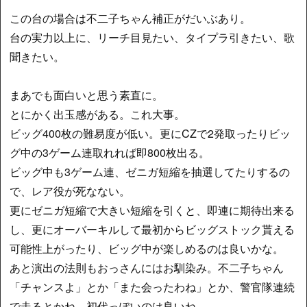
この台の場合は不二子ちゃん補正がだいぶあり。
台の実力以上に、リーチ目見たい、タイプラ引きたい、歌
聞きたい。
まあでも面白いと思う素直に。
とにかく出玉感がある。これ大事。
ビッグ400枚の難易度が低い。更にCZで2発取ったりビッ
グ中の3ゲーム連取れれば即800枚出る。
ビッグ中も3ゲーム連、ゼニガ短縮を抽選してたりするの
で、レア役が死なない。
更にゼニガ短縮で大きい短縮を引くと、即連に期待出来る
し、更にオーバーキルして最初からビッグストック貰える
可能性上がったり、ビッグ中が楽しめるのは良いかな。
あと演出の法則もおっさんにはお馴染み。不二子ちゃん
「チャンスよ」とか「また会ったわね」とか、警官隊連続
で走るとかね。初代っぽいのは良いね。