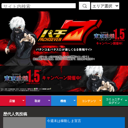
パチンコ・パチスロを楽しむための情報サイト パチ７！
新台情報から攻略情報、全国のチラシ情報まで、完全無料で配信中！
コミュニティ
店舗
取材
機種
コンテンツ
ログイン
歴代人気投稿
今週末は稼動しま宣言