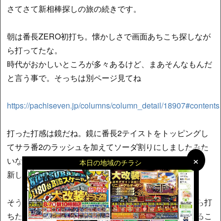
さてさて新相棒探しの旅の続きです。
朝は番長ZERO初打ち。懐かしさで画面あちこち探しなが
ら打ってたな。
時代がおかしいところが多々あるけど、まあそんなもんだ
と言う事で。そっちは別ページ見てね
https://pachiseven.jp/columns/column_detail/18907#contents
打った打感は鏡だね。鏡に番長2テイストをトッピングし
てサラ番2のラッシュを加えてソーダ割りにしましたみた
×
×
いな。
本日の地域のチラシ
新しい取り組みは番長4待ちなんだろうな。
そう考えると鏡は良くできてたな。今でも設定入るなら打
ちたい台。ただ低設定がズブズブと沈んで浮かび上がるこ