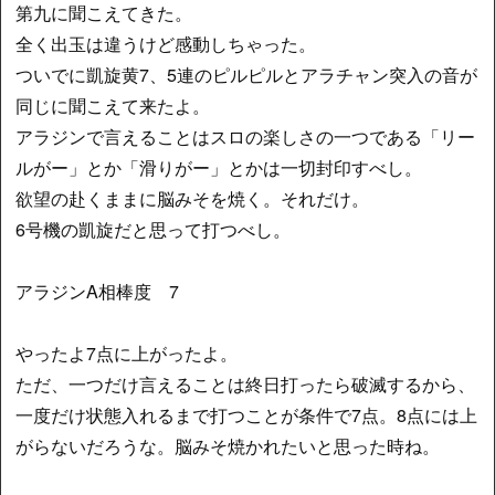
第九に聞こえてきた。
全く出玉は違うけど感動しちゃった。
ついでに凱旋黄7、5連のピルピルとアラチャン突入の音が
同じに聞こえて来たよ。
アラジンで言えることはスロの楽しさの一つである「リー
ルがー」とか「滑りがー」とかは一切封印すべし。
欲望の赴くままに脳みそを焼く。それだけ。
6号機の凱旋だと思って打つべし。
アラジンA相棒度 7
やったよ7点に上がったよ。
ただ、一つだけ言えることは終日打ったら破滅するから、
一度だけ状態入れるまで打つことが条件で7点。8点には上
がらないだろうな。脳みそ焼かれたいと思った時ね。