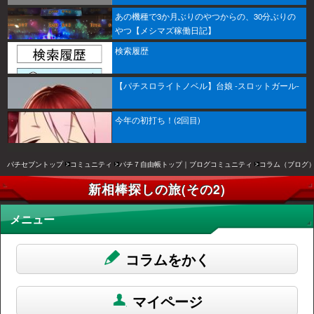
あの機種で3か月ぶりのやつからの、30分ぶりの
やつ【メシマズ稼働日記】
検索履歴
【パチスロライトノベル】台娘 -スロットガール-
今年の初打ち！(2回目)
パチセブントップ
コミュニティ
パチ７自由帳トップ｜ブログコミュニティ
コラム（ブログ
新相棒探しの旅(その2)
メニュー
コラムをかく
マイページ