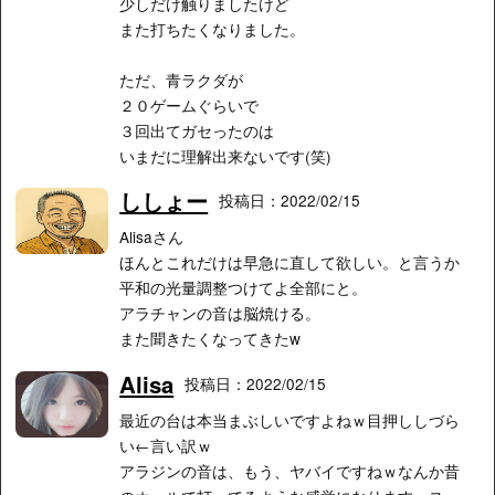
少しだけ触りましたけど
また打ちたくなりました。
ただ、青ラクダが
２０ゲームぐらいで
３回出てガセったのは
いまだに理解出来ないです(笑)
ししょー
投稿日：2022/02/15
Alisaさん
ほんとこれだけは早急に直して欲しい。と言うか
平和の光量調整つけてよ全部にと。
アラチャンの音は脳焼ける。
また聞きたくなってきたw
Alisa
投稿日：2022/02/15
最近の台は本当まぶしいですよねｗ目押ししづら
い←言い訳ｗ
アラジンの音は、もう、ヤバイですねｗなんか昔