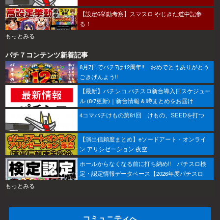
【設定6挙動考察】スマスロ やじきた道中記参
る！
もっとみる
パチ７コンテンツ新着記事
8月7日でパチ7は12周年!! おめでとうありがとう
ごきげんよう!!
【最新】パチンコ パチスロ新台導入日スケジュー
ル (8/7更新)｜新台情報 & 噂まとめをお届け
4コマパチけもの第81回 けもの、SEEDを打つ
【演出信頼度まとめ】eソードアート・オンライ
ン アリシゼーション 夜空
ホールからなくなる前に打ち納め!! パチスロ検
定・認定情報データベース【2026年度パチスロ
版】
もっとみる
コミュニティへ