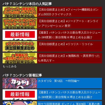
パチ７コンテンツ本日の人気記事
【演出信頼度まとめ】eフィーバー機動戦士ガン
ダムSEED クライマックス
【演出信頼度まとめ】eソードアート・オンライ
ン アリシゼーション 夜空
【最新】パチンコ パチスロ新台導入日スケジュー
ル (8/8更新)｜新台情報 & 噂まとめをお届け
【演出信頼度まとめ】eリコリス・リコイル
【演出信頼度まとめ】e 無職転生 ～異世界行った
ら本気だす～
もっとみる
パチ７コンテンツ新着記事
カタギリQ 第12話 〜特別編〜
【最新】パチンコ パチスロ新台導入日スケジュー
ル (8/8更新)｜新台情報 & 噂まとめをお届け
脱サラ回胴漫画家 ダンナくん 第378回「真夏の奇