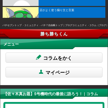
店がよく使う煽り文と言葉
パチセブントップ
コミュニティ
パチ７自由帳トップ｜ブログコミュニティ
コラム（ブログ
勝ち勝ちくん
メニュー
コラムをかく
マイページ
【佐々木真お題】5号機時代の最後に語ろう！ | コラム