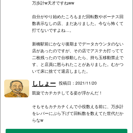
万歩計w天才ですねww
自分がやり始めたころもまだ回転数やボーナス回
数表示なしの店、まだありました。今なら怖くて
打てないですよね…。
新橋駅前にかなり後期までデータカウンタのない
店があったのですが、その店でアステカ打ってて
二枚残ったので台移動したら、持ち玉移動禁止で
す、と店員に怒られたことがありました。むかつ
いて床に捨てて退店しました。
ししょー
投稿日：2021/11/20
凱旋でカチカチしてる姿が浮かんだ！
そもそもカチカチくんで小役数える前に、万歩計
をレバーにぶら下げて回転数を数えてた世代だか
らなw