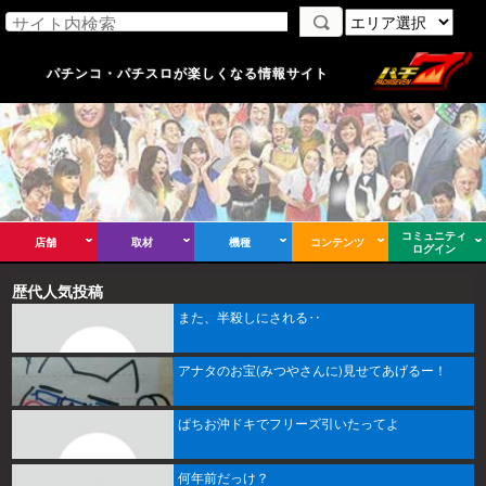
パチンコ・パチスロが楽しくなる情報サイト
コミュニティ
店舗
取材
機種
コンテンツ
ログイン
歴代人気投稿
また、半殺しにされる‥
アナタのお宝(みつやさんに)見せてあげるー！
ぱちお沖ドキでフリーズ引いたってよ
何年前だっけ？