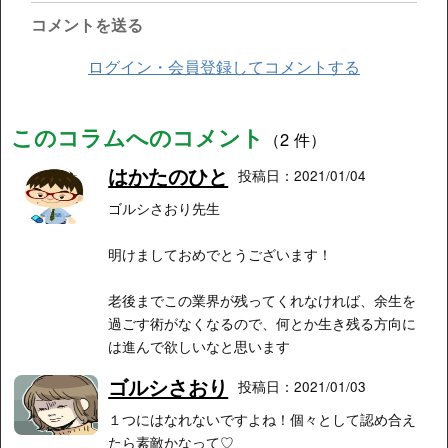
コメントを送る
ログイン・会員登録してコメントする
このコラムへのコメント
（2 件）
はかたのひと
投稿日：2021/01/04
ゴルシさおり先生
明けましておめでとうございます！
老後までこの業界が残ってくれなければ、余生を
過ごす術がなくなるので、何とか生き残る方向に
は進んで欲しいなと思います
ゴルシさおり
投稿日：2021/01/03
１つにはなれないですよね！個々として認め合え
たら素敵かなって♡