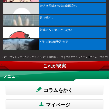
渋谷激闘編&伝説の南国育ち
足で稼ぐ。
常連になる気しかしない
4月18日稼働予告 変更
パチセブントップ
コミュニティ
パチ７自由帳トップ｜ブログコミュニティ
コラム（ブログ
これが現実
メニュー
コラムをかく
マイページ