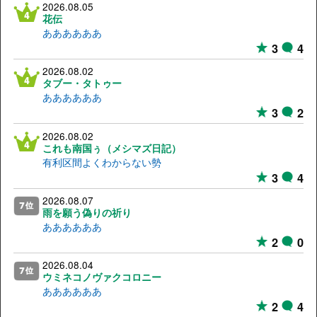
2026.08.05
花伝
ああああああ
3
4
2026.08.02
タブー・タトゥー
ああああああ
3
2
2026.08.02
これも南国ぅ（メシマズ日記）
有利区間よくわからない勢
3
4
2026.08.07
雨を願う偽りの祈り
ああああああ
2
0
2026.08.04
ウミネコノヴァクコロニー
ああああああ
2
4