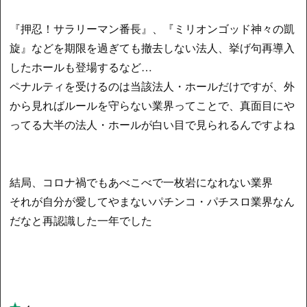
『押忍！サラリーマン番長』、『ミリオンゴッド神々の凱
旋』などを期限を過ぎても撤去しない法人、挙げ句再導入
したホールも登場するなど…
ペナルティを受けるのは当該法人・ホールだけですが、外
から見ればルールを守らない業界ってことで、真面目にや
ってる大半の法人・ホールが白い目で見られるんですよね
結局、コロナ禍でもあべこべで一枚岩になれない業界
それが自分が愛してやまないパチンコ・パチスロ業界なん
だなと再認識した一年でした