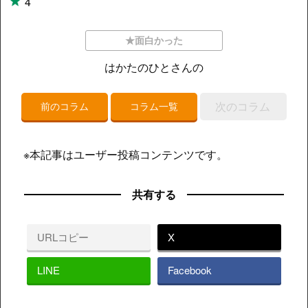
4
★面白かった
はかたのひとさんの
次のコラム
前のコラム
コラム一覧
※本記事はユーザー投稿コンテンツです。
共有する
URLコピー
X
LINE
Facebook