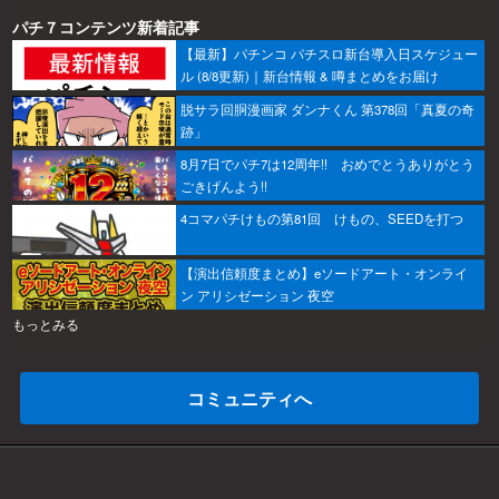
パチ７コンテンツ新着記事
【最新】パチンコ パチスロ新台導入日スケジュー
ル (8/8更新)｜新台情報 & 噂まとめをお届け
脱サラ回胴漫画家 ダンナくん 第378回「真夏の奇
跡」
8月7日でパチ7は12周年!! おめでとうありがとう
ごきげんよう!!
4コマパチけもの第81回 けもの、SEEDを打つ
【演出信頼度まとめ】eソードアート・オンライ
ン アリシゼーション 夜空
もっとみる
コミュニティへ