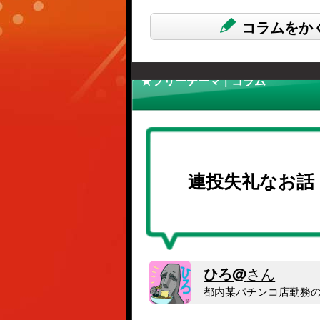
コラムをか
★フリーテーマ | コラム
連投失礼なお話
ひろ@
さん
都内某パチンコ店勤務