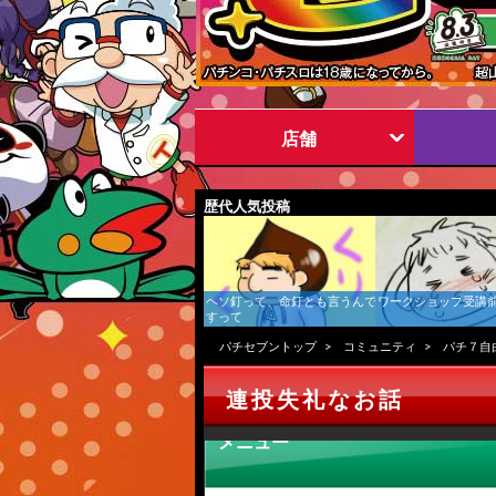
店舗
歴代人気投稿
ヘソ釘って、命釘とも言うんで
ワークショップ受講
すって
パチセブントップ
コミュニティ
パチ７自
連投失礼なお話
メニュー