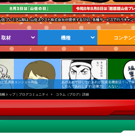
取材
機種
コンテン
前と受講後
エンジェル降臨
あのあれで話してたあれが完成
名機復活！って良
したんであれします(語彙力)
んない…。
由帳トップ｜ブログコミュニティ
コラム（ブログ）詳細