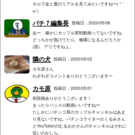
ネルで金と愛のリアルを見てみたいですね〜( *｀
ω´)
パチ７編集長
投稿日：2020/05/08
あー、確かにカップル実戦動画ってないですね。
どっちかが負けてたら、修羅になるんだろうか
(笑) アリですねぇ。
隣の犬
投稿日：2020/05/02
カモ原さん
わざわざコメントありがとうございますー
カモ原
投稿日：2020/05/01
初投稿ありがとうございます！
まったりパッスロ動画いいですね〜
たしかにパチンコ系のカップルチャンネルはあま
り見ないですね。パチンコライターのくるみさん
とYouTuberのむるおかさんのチャンネルはそれに
近いのかしら。