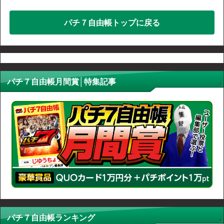
パチ７自由帳トップに戻る
パチ７自由帳月間賞│特集記事
パチ７自由帳ランキング