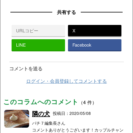
共有する
URLコピー
X
LINE
Facebook
コメントを送る
ログイン・会員登録してコメントする
このコラムへのコメント
（4 件）
隣の犬
投稿日：2020/05/08
パチ７編集長さん
コメントありがとうございます！カップルチャン