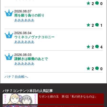
2
0
2026.08.07
雨を願う偽りの祈り
ああああああ
2
1
2026.08.04
ウミネコノヴァクコロニー
ああああああ
2
4
2026.08.03
謎解きは稼働のあとで
ああああああ
2
0
パチ７自由帳へ
パチ７コンテンツ本日の人気記事
リボンと銀の玉 第1話「私の好きなものは」