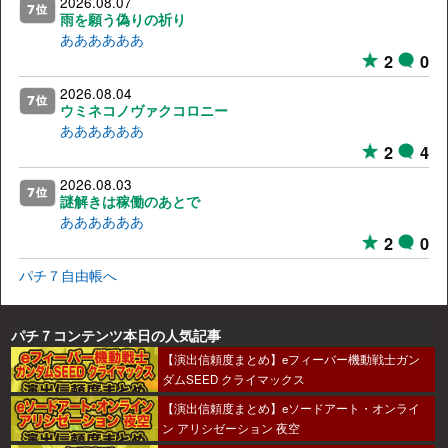
2026.08.07
雨を願う偽りの祈り
ああああああ
2
0
2026.08.04
ウミネコノヴァクコロニー
ああああああ
2
4
2026.08.03
謎解きは稼働のあとで
ああああああ
2
0
パチ７自由帳へ
パチ７コンテンツ本日の人気記事
【演出信頼度まとめ】eフィーバー機動戦士ガン
ダムSEED クライマックス
【演出信頼度まとめ】eソードアート・オンライ
ン アリシゼーション 夜空