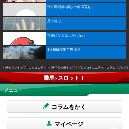
渋谷激闘編&伝説の南国育ち
足で稼ぐ。
常連になる気しかしない
4月18日稼働予告 変更
パチセブントップ
コミュニティ
パチ７自由帳トップ｜ブログコミュニティ
コラム（ブログ
乗馬×スロット！
メニュー
コラムをかく
マイページ