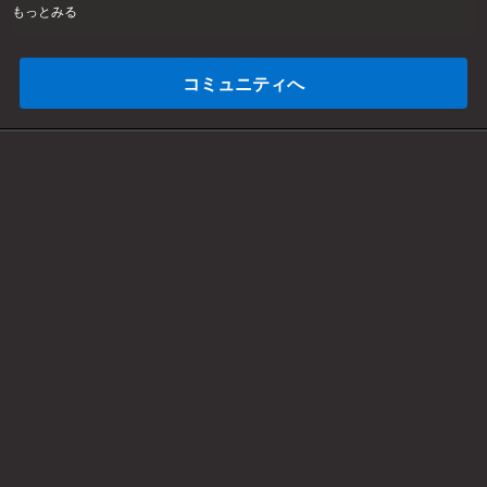
もっとみる
コミュニティへ