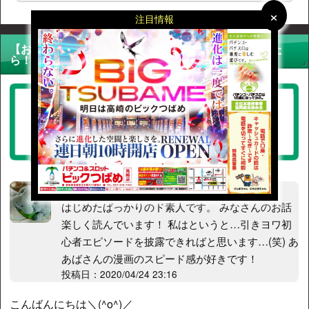
×
×
注目情報
【お題帳RUSH！ひずみ】『スロ&パチが競技になった
ら！』 | コラム
乗馬×スロット！
村谷みあ
さん
はじめたばっかりのド素人です。 みなさんのお話
楽しく読んでいます！ 私はというと…引きヨワ初
心者エピソードを披露できればと思います…(笑) あ
あばさんの漫画のスピード感が好きです！
投稿日：2020/04/24 23:16
こんばんにちは＼(^o^)／