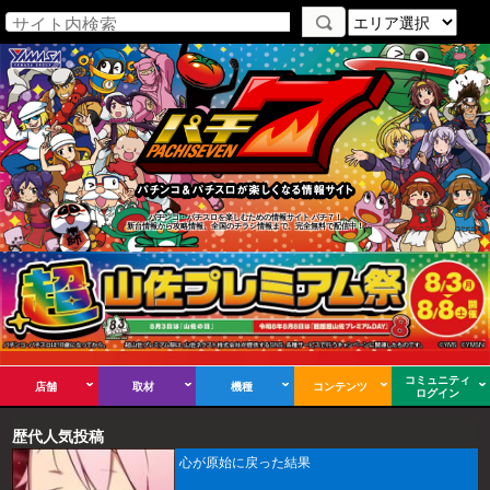
パチンコ・パチスロを楽しむための情報サイト パチ７！
新台情報から攻略情報、全国のチラシ情報まで、完全無料で配信中！
コミュニティ
店舗
取材
機種
コンテンツ
ログイン
歴代人気投稿
心が原始に戻った結果