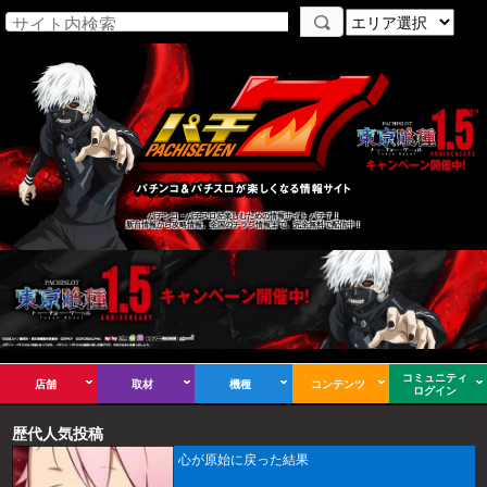
パチンコ・パチスロを楽しむための情報サイト パチ７！
新台情報から攻略情報、全国のチラシ情報まで、完全無料で配信中！
コミュニティ
店舗
取材
機種
コンテンツ
ログイン
歴代人気投稿
心が原始に戻った結果