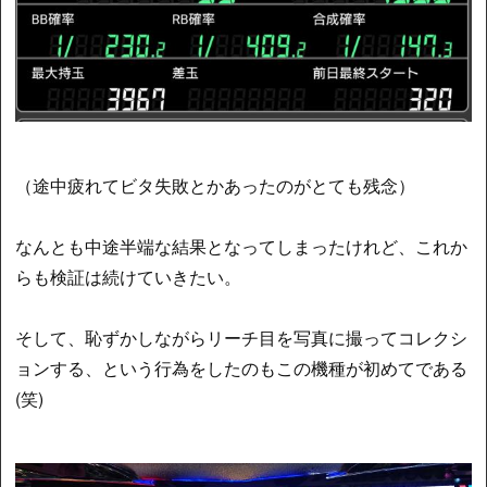
（途中疲れてビタ失敗とかあったのがとても残念）
なんとも中途半端な結果となってしまったけれど、これか
らも検証は続けていきたい。
そして、恥ずかしながらリーチ目を写真に撮ってコレクシ
ョンする、という行為をしたのもこの機種が初めてである
(笑)