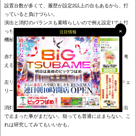
設置台数が多くて、履歴が設定2以上の台もあるから、打
っていると負けづらい。
演出と消灯のバランスも素晴らしいので例え設定1でも打
×
×
っちゃうけど。
注目情報
機械割は設定1でも100％越すからさ（棒）
赤7と黒バーを交互に狙って消化していくうちにふっと考
える。
左リール中下段黒バーからの中リール黒バー（スイカチェ
リーバー）テンパイは無演出でも2確なのか？
消灯や演出の絡みで2確目は確定するのだけれど、無演出
で止まった事がまだない。狙っても普通に止まらない。こ
れは研究してみてもいいかも。