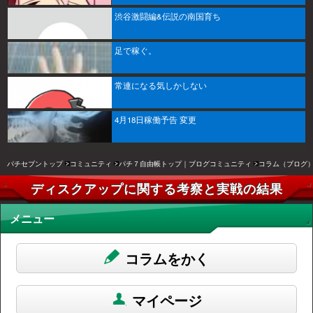
渋谷激闘編&伝説の南国育ち
足で稼ぐ。
常連になる気しかしない
4月18日稼働予告 変更
パチセブントップ
コミュニティ
パチ７自由帳トップ｜ブログコミュニティ
コラム（ブログ
ディスクアップに関する考察と実戦の結果
メニュー
コラムをかく
マイページ