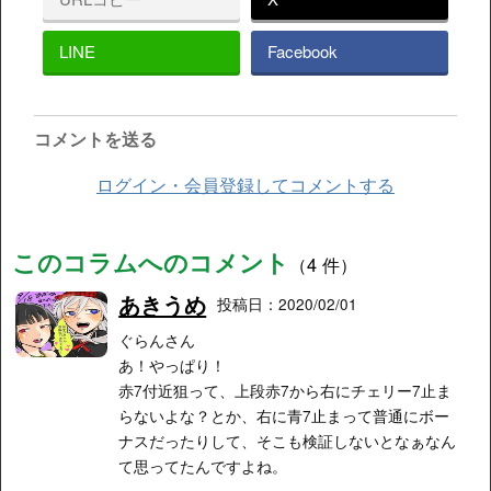
LINE
Facebook
コメントを送る
ログイン・会員登録してコメントする
このコラムへのコメント
（4 件）
あきうめ
投稿日：2020/02/01
ぐらんさん
あ！やっぱり！
赤7付近狙って、上段赤7から右にチェリー7止ま
らないよな？とか、右に青7止まって普通にボー
ナスだったりして、そこも検証しないとなぁなん
て思ってたんですよね。