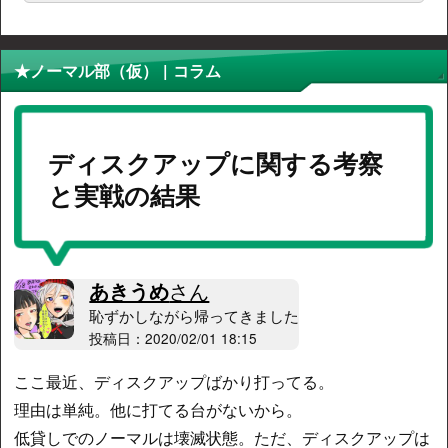
★ノーマル部（仮） | コラム
ディスクアップに関する考察
と実戦の結果
あきうめ
さん
恥ずかしながら帰ってきました
投稿日：2020/02/01 18:15
ここ最近、ディスクアップばかり打ってる。
理由は単純。他に打てる台がないから。
低貸しでのノーマルは壊滅状態。ただ、ディスクアップは