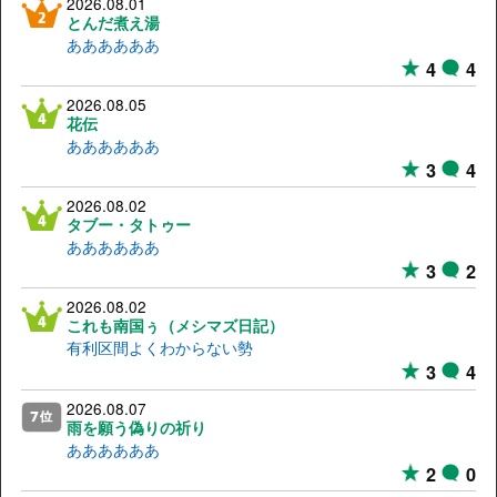
2026.08.01
とんだ煮え湯
ああああああ
4
4
2026.08.05
花伝
ああああああ
3
4
2026.08.02
タブー・タトゥー
ああああああ
3
2
2026.08.02
これも南国ぅ（メシマズ日記）
有利区間よくわからない勢
3
4
2026.08.07
雨を願う偽りの祈り
ああああああ
2
0