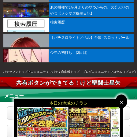
あの機種で3か月ぶりのやつからの、30分ぶりの
やつ【メシマズ稼働日記】
検索履歴
【パチスロライトノベル】台娘 -スロットガール-
今年の初打ち！(2回目)
パチセブントップ
コミュニティ
パチ７自由帳トップ｜ブログコミュニティ
コラム（ブログ
共有ボタンができてる！けど聖闘士星矢
メニュー
×
×
本日の地域のチラシ
コラムをかく
マイページ