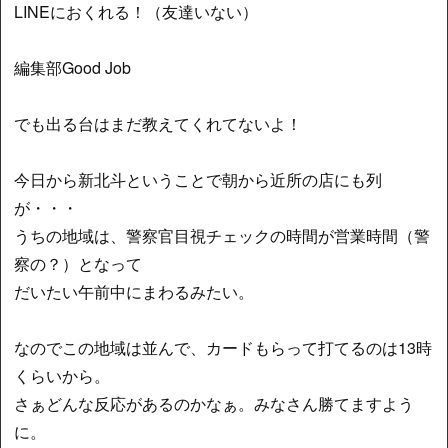
LINEにおくれる！（友達いない）
編集部Good Job
でも出る台はまだ教えてくれてないよ！
今日から新北斗ということで朝から近所の店にも列
が・・・
うちの地域は、警察官目視チェックの時間が営業時間（警
察の？）となって
だいたい午前中にまわるみたい。
なのでこの地域は並んで、カードもらって打てるのは13時
くらいから。
さぁどんな反応があるのかなぁ。みなさん勝てますよう
に。