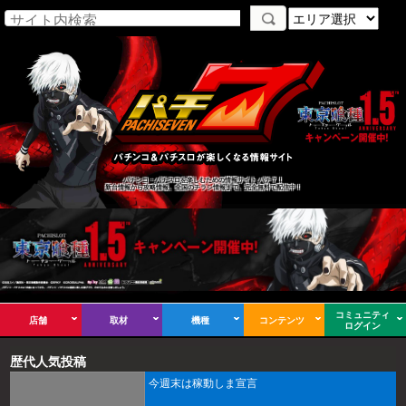
パチンコ・パチスロを楽しむための情報サイト パチ７！
新台情報から攻略情報、全国のチラシ情報まで、完全無料で配信中！
コミュニティ
店舗
取材
機種
コンテンツ
ログイン
歴代人気投稿
今週末は稼動しま宣言