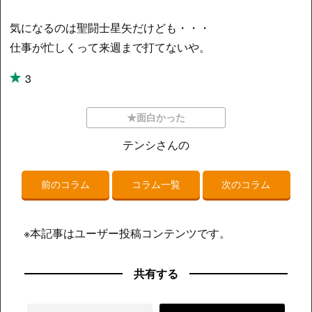
気になるのは聖闘士星矢だけども・・・
仕事が忙しくって来週まで打てないや。
3
★面白かった
テンシさんの
前のコラム
コラム一覧
次のコラム
※本記事はユーザー投稿コンテンツです。
共有する