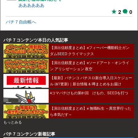
ああああああ
2
0
パチ７自由帳へ
パチ７コンテンツ本日の人気記事
【演出信頼度まとめ】eフィーバー機動戦士ガン
ダムSEED クライマックス
【演出信頼度まとめ】eソードアート・オンライ
ン アリシゼーション 夜空
【最新】パチンコ パチスロ新台導入日スケジュー
ル (8/7更新)｜新台情報 & 噂まとめをお届け
4コマパチけもの第81回 けもの、SEEDを打つ
【演出信頼度まとめ】e 無職転生 ～異世界行った
ら本気だす～
もっとみる
パチ７コンテンツ新着記事