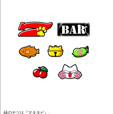
緑のヤツは『マタタビ』。