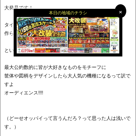
大発見です！
×
×
本日の地域のチラシ
タイアップ機種って人気の作品やアニメをモチーフに
作られるわけじゃないですか!?
ということはですよ？
最大公約数的に皆が大好きなものをモチーフに
筐体や図柄をデザインしたら大人気の機種になるって訳で
すよ
オーディエンス!!!!
（どーせオッパイって言うんだろ？って思った人は浅いで
す。）