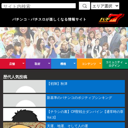
パチンコ・パチスロが楽しくなる情報サイト
コミュニティ
店舗
取材
機種
コンテンツ
ログイン
歴代人気投稿
【初陣】秋津
新基準のパチンコのポジティブシンキング
【チラシの裏】CR聖戦士ダンバイン【通常時の章
Vol.3】
天運、地運、そして人の運