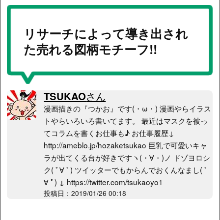
リサーチによって導き出され
た売れる図柄モチーフ!!
TSUKAO
さん
漫画描きの『つかお』です(・ω・) 漫画やらイラス
トやらいろいろ書いてます。 最近はマスクを被っ
てコラムを書くお仕事も♪ お仕事履歴↓
http://ameblo.jp/hozaketsukao 巨乳で可愛いキャ
ラが出てくる台が好きですヽ(・∀・)ノ ドゾヨロシ
ク( ﾟ∀ ﾟ) ツイッターでもからんでおくんなまし( ﾟ
∀ ﾟ) ↓ https://twitter.com/tsukaoyo1
投稿日：2019/01/26 00:18