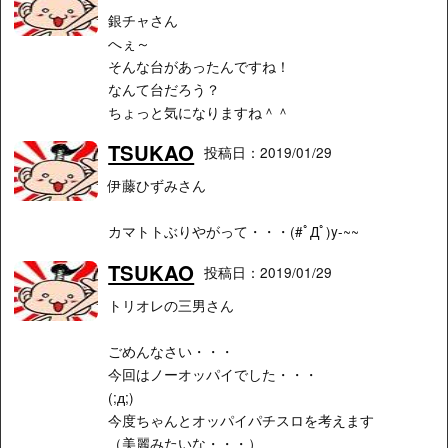
銀チャさん
へぇ～
そんな台があったんですね！
なんて台だろう？
ちょっと気になりますね＾＾
TSUKAO
投稿日：2019/01/29
伊藤ひずみさん
カマトトぶりやがって・・・(#ﾟДﾟ)y-~~
TSUKAO
投稿日：2019/01/29
トリオレの三男さん
ごめんなさい・・・
今回はノーオッパイでした・・・
(;д;)
今度ちゃんとオッパイパチスロを考えます
（美麗みたいな・・・）