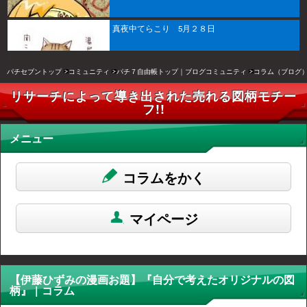
真夜中てらこり 5月２８日
パチセブントップ
コミュニティ
パチ７自由帳トップ｜ブログコミュニティ
コラム（ブログ
リサーチによって導き出された売れる図柄モチー
フ!!
メニュー
コラムをかく
マイページ
【伊藤ひずみの漫画お題】『自分で考えたオリジナルの図
柄』 | コラム