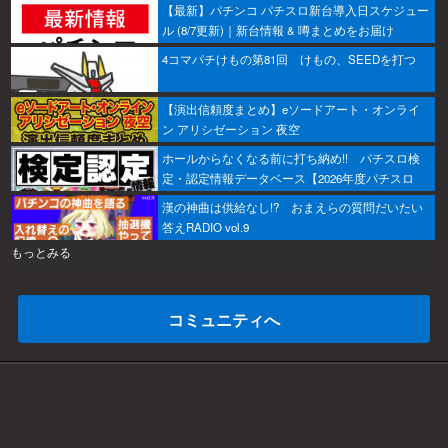
【最新】パチンコ パチスロ新台導入日スケジュー
ル (8/7更新)｜新台情報 & 噂まとめをお届け
4コマパチけもの第81回 けもの、SEEDを打つ
【演出信頼度まとめ】eソードアート・オンライ
ン アリシゼーション 夜空
ホールからなくなる前に打ち納め!! パチスロ検
定・認定情報データベース【2026年度パチスロ
版】
漢の神曲は供給なし!? おまえらの質問だいたい
答えRADIO vol.9
もっとみる
コミュニティへ