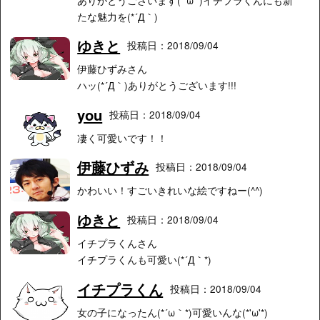
たな魅力を(*´Д｀)
ゆきと
投稿日：2018/09/04
伊藤ひずみさん
ハッ(*´Д｀)ありがとうございます!!!
you
投稿日：2018/09/04
凄く可愛いです！！
伊藤ひずみ
投稿日：2018/09/04
かわいい！すごいきれいな絵ですねー(^^)
ゆきと
投稿日：2018/09/04
イチプラくんさん
イチプラくんも可愛い(*´Д｀*)
イチプラくん
投稿日：2018/09/04
女の子になったん(*´ω｀*)可愛いんな(*'ω'*)