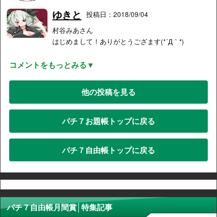
ゆきと
投稿日：2018/09/04
村谷みあさん
はじめまして！ありがとうござます(*´Д｀*)
コメントをもっとみる▼
他の投稿を見る
パチ７お題帳トップに戻る
パチ７自由帳トップに戻る
パチ７自由帳月間賞│特集記事