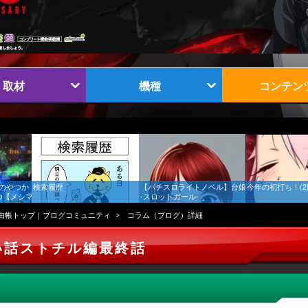
取材
機種
コンテン
のやつか
検索履歴
【パチスロライトノベル】台娘
今年の初打ち！(2
つ【メシマ
-スロットガール-
由帳トップ｜ブログコミュニティ
コラム（ブログ）詳細
い話ストチル編最終話