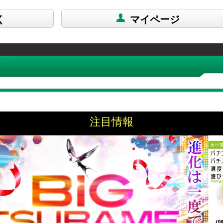
く
マイページ
注目情報
ロ懐かしい話ストチル編最終話
投稿日：2015/08/29 22
載中です！宜しくお願いします。