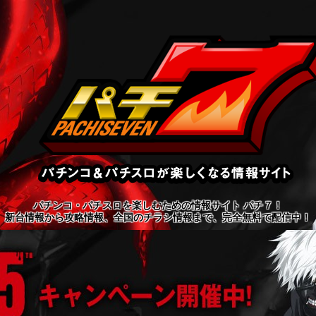
パチンコ・パチスロを楽しむための情報サイト パチ７！
新台情報から攻略情報、全国のチラシ情報まで、完全無料で配信中！