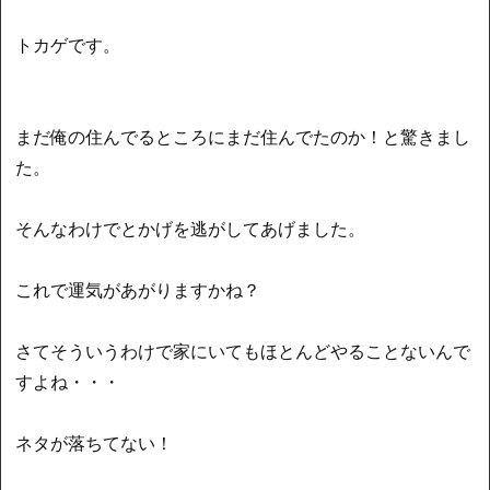
トカゲです。
まだ俺の住んでるところにまだ住んでたのか！と驚きまし
た。
そんなわけでとかげを逃がしてあげました。
これで運気があがりますかね？
さてそういうわけで家にいてもほとんどやることないんで
すよね・・・
ネタが落ちてない！