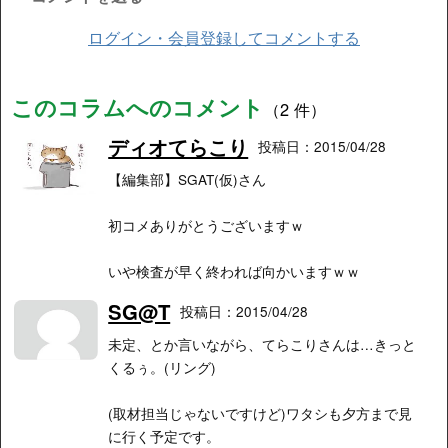
ログイン・会員登録してコメントする
このコラムへのコメント
（2 件）
ディオてらこり
投稿日：2015/04/28
【編集部】SGAT(仮)さん
初コメありがとうございますｗ
いや検査が早く終われば向かいますｗｗ
SG@T
投稿日：2015/04/28
未定、とか言いながら、てらこりさんは…きっと
くるぅ。(リング)
(取材担当じゃないですけど)ワタシも夕方まで見
に行く予定です。