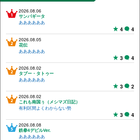
2026.08.06
サンパギータ
ああああああ
4
4
2026.08.05
花伝
ああああああ
3
4
2026.08.02
タブー・タトゥー
ああああああ
3
2
2026.08.02
これも南国ぅ（メシマズ日記）
有利区間よくわからない勢
3
4
2026.08.08
鉄拳4デビルVer.
ああああああ