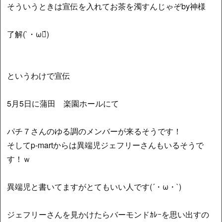
そういうときは宣伝を入れてお茶を濁すんじゃぞby神様
了解(`・ω・́)ゝ
というわけで宣伝
5月5日に蒲田 楽園ホールにて
パチ７さんのゆる調のメンバーが来るそうです！
そしてp-martからは異端児ジェフリーさんもいるそうで
す！ｗ
異端児と書いてますがとてもいい人です(´・ω・`)
ジェフリーさんを見かけたらバーモンドｶﾚｰを思い出すの