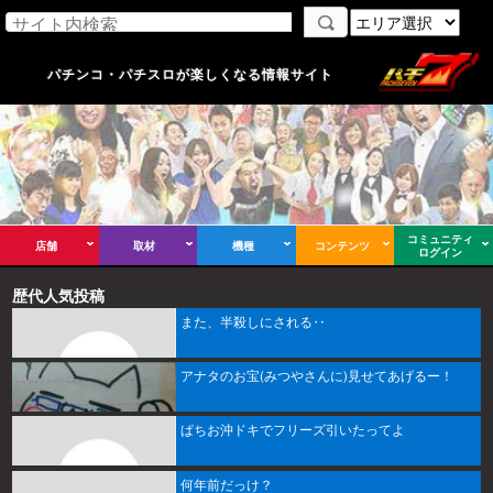
パチンコ・パチスロが楽しくなる情報サイト
コミュニティ
店舗
取材
機種
コンテンツ
ログイン
歴代人気投稿
また、半殺しにされる‥
アナタのお宝(みつやさんに)見せてあげるー！
ぱちお沖ドキでフリーズ引いたってよ
何年前だっけ？