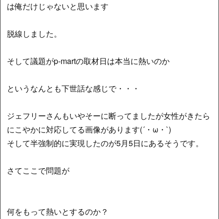
は俺だけじゃないと思います
脱線しました。
そして議題がp-martの取材日は本当に熱いのか
というなんとも下世話な感じで・・・
ジェフリーさんもいやそーに断ってましたが女性がきたら
にこやかに対応してる画像があります(´・ω・`)
そして半強制的に実現したのが5月5日にあるそうです。
さてここで問題が
何をもって熱いとするのか？