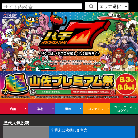
パチンコ・パチスロを楽しむための情報サイト パチ７！
新台情報から攻略情報、全国のチラシ情報まで、完全無料で配信中！
コミュニティ
店舗
取材
機種
コンテンツ
ログイン
歴代人気投稿
今週末は稼動しま宣言