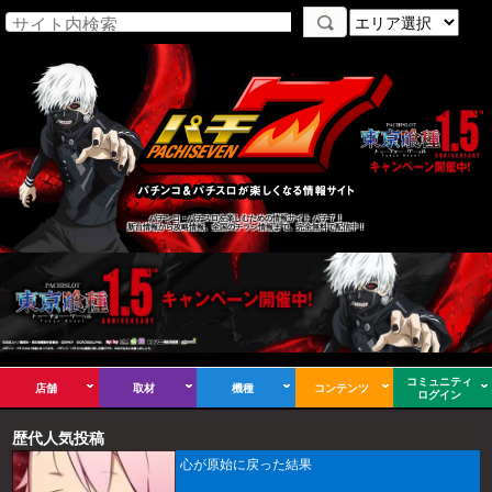
パチンコ・パチスロを楽しむための情報サイト パチ７！
新台情報から攻略情報、全国のチラシ情報まで、完全無料で配信中！
コミュニティ
店舗
取材
機種
コンテンツ
ログイン
歴代人気投稿
心が原始に戻った結果