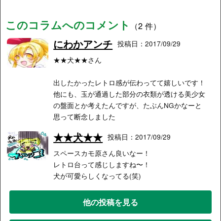
このコラムへのコメント
（2 件）
にわかアンチ
投稿日：2017/09/29
★★犬★★さん
出したかったレトロ感が伝わってて嬉しいです！
他にも、玉が通過した部分の衣類が透ける美少女
の盤面とか考えたんですが、たぶんNGかなーと
思って断念しました
★★犬★★
投稿日：2017/09/29
スペースカモ原さん良いなー！
レトロ台って感じしますね〜！
犬が可愛らしくなってる(笑)
他の投稿を見る