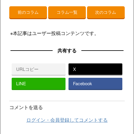
前のコラム
コラム一覧
次のコラム
※本記事はユーザー投稿コンテンツです。
共有する
URLコピー
X
LINE
Facebook
コメントを送る
ログイン・会員登録してコメントする