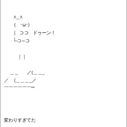
∧_∧
( ･ω･)
| ⊃ ⊃ ドゥーン！
└-⊃～⊃
｜｜
＿ _ ／(＿＿_
／ (＿＿＿_／
￣￣￣￣￣￣""
変わりすぎてた