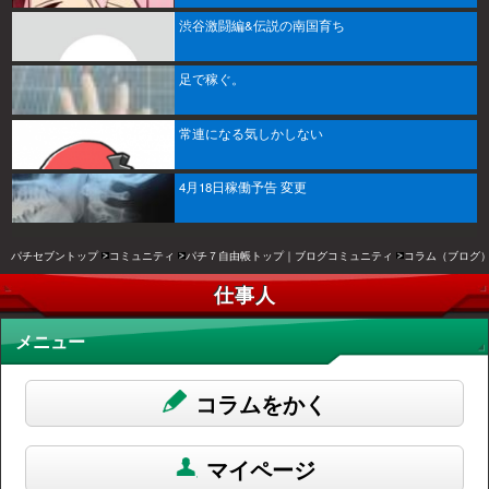
渋谷激闘編&伝説の南国育ち
足で稼ぐ。
常連になる気しかしない
4月18日稼働予告 変更
パチセブントップ
コミュニティ
パチ７自由帳トップ｜ブログコミュニティ
コラム（ブログ
仕事人
メニュー
コラムをかく
マイページ