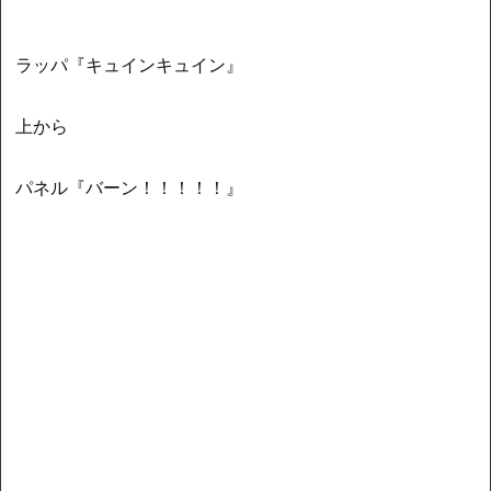
ラッパ『キュインキュイン』
上から
パネル『バーン！！！！！』