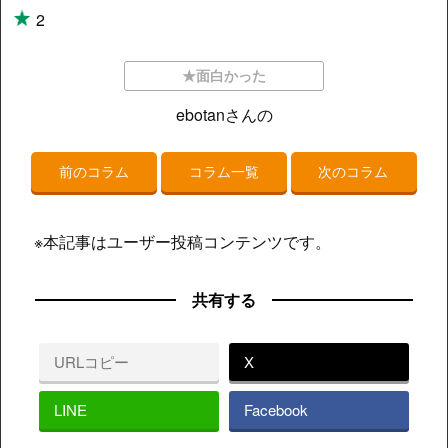
2
★面白かった
ebotanさんの
前のコラム
コラム一覧
次のコラム
※本記事はユーザー投稿コンテンツです。
共有する
URLコピー
X
LINE
Facebook