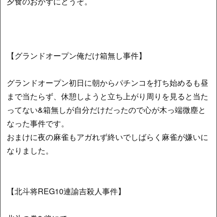
夕食のおかずにどうぞ。
【グランドオープン俺だけ箱無し事件】
グランドオープン初日に朝からパチンコを打ち始めるも昼
まで当たらず、休憩しようと立ち上がり周りを見ると当た
ってない&箱無しが自分だけだったので心が木っ端微塵と
なった事件です。
おまけに夜の麻雀もアガれず終いでしばらく麻雀が嫌いに
なりました。
【北斗将REG10連諭吉殺人事件】