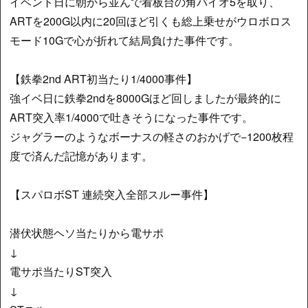
イベント日に朝から並んで看板台の角バイオ5を取り、
ARTを200G以内に20回ほど引くも総上乗せがウロボロス
モード10Gで心が折れて結局負けた事件です。
【鉄拳2nd ART初当たり1/4000事件】
強イベ日に鉄拳2ndを8000Gほど回しましたが最終的に
ART突入率1/4000で吐きそうになった事件です。
ジャグラーのようなボーナスの軽さのおかげで−1200枚程
度で済んだ記憶があります。
【スパロボST 連続突入全部スルー事件】
潜伏状態ヘソ当たりから電サポ
↓
電サポ当たりST突入
↓