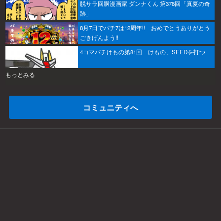
脱サラ回胴漫画家 ダンナくん 第378回「真夏の奇
跡」
8月7日でパチ7は12周年!! おめでとうありがとう
ごきげんよう!!
4コマパチけもの第81回 けもの、SEEDを打つ
もっとみる
コミュニティへ