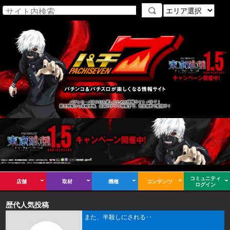
パチンコ・パチスロを楽しむための情報サイト パチ７！
新台情報から攻略情報、全国のチラシ情報まで、完全無料で配信中！
コミュニティ
店舗
取材
機種
コンテンツ
ログイン
歴代人気投稿
また、半殺しにされる‥