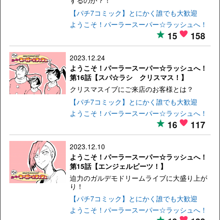
【パチ7コミック】とにかく誰でも大歓迎
ようこそ！パーラースーパー☆ラッシュへ！
15
158
2023.12.24
ようこそ！パーラースーパー☆ラッシュへ！
第16話【スパ☆ラシ クリスマス！】
クリスマスイブにご来店のお客様とは？
【パチ7コミック】とにかく誰でも大歓迎
ようこそ！パーラースーパー☆ラッシュへ！
16
117
2023.12.10
ようこそ！パーラースーパー☆ラッシュへ！
第15話【エンジェルビーツ！】
迫力のガルデモドリームライブに大盛り上が
り！
【パチ7コミック】とにかく誰でも大歓迎
ようこそ！パーラースーパー☆ラッシュへ！