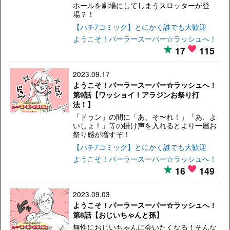
ホールを劇場にしてしまうスロッターが登
場？！
【パチ7コミック】とにかく誰でも大歓迎
ようこそ！パーラースーパー☆ラッシュへ！
17
115
2023.09.17
ようこそ！パーラースーパー☆ラッシュへ！
第9話【ワッショイ！アラジンお祭り打
法！】
「ドゥン」の間に「あ、そ〜れ！」「あ、よ
いしょ！」等の掛け声を入れるとより一層お
祭り感が増すぞ！
【パチ7コミック】とにかく誰でも大歓迎
ようこそ！パーラースーパー☆ラッシュへ！
16
149
2023.09.03
ようこそ！パーラースーパー☆ラッシュへ！
第8話【おじいちゃんと孫】
無性におじいちゃんに会いたくなる！そんな