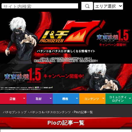
パチンコ・パチスロを楽しむための情報サイト パチ７！
新台情報から攻略情報、全国のチラシ情報まで、完全無料で配信中！
コミュニティ
店舗
取材
機種
コンテンツ
ログイン
パチセブントップ
パチンコ＆パチスロコンテンツ
Pioの記事一覧
Pioの記事一覧