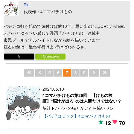
Pio
代表作：4コマパチけもの
パチンコ打ち始めて気付けば約10年。思い出の台はCR北斗の拳5
ふわっとゆる〜い感じで漫画「パチけもの」連載中
市民プールでアルバイトしながら絵を描いています
座右の銘は「迷わず行けよ 行けばわかるさ」
5
6
7
8
9
2024.05.10
4コマパチけもの第26回 【けもの検
証】"脳汁が出る"のは人間だけではない？
脳汁ドバドバの猫とかいたら怖いワン
【パチ7コミック】4コマパチけもの
12
70