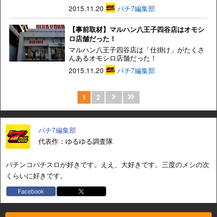
2015.11.20
パチ7編集部
【事前取材】マルハン八王子四谷店はオモシ
ロ店舗だった！
マルハン八王子四谷店は「仕掛け」がたくさ
んあるオモシロ店舗だった！
2015.11.20
パチ7編集部
1
2
パチ7編集部
代表作：ゆるゆる調査隊
パチンコパチスロが好きです。ええ、大好きです。三度のメシの次
くらいに好きです。