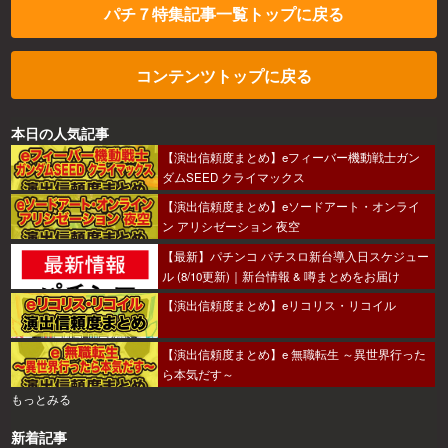
パチ７特集記事一覧トップに戻る
コンテンツトップに戻る
本日の人気記事
【演出信頼度まとめ】eフィーバー機動戦士ガン
ダムSEED クライマックス
【演出信頼度まとめ】eソードアート・オンライ
ン アリシゼーション 夜空
【最新】パチンコ パチスロ新台導入日スケジュー
ル (8/10更新)｜新台情報 & 噂まとめをお届け
【演出信頼度まとめ】eリコリス・リコイル
【演出信頼度まとめ】e 無職転生 ～異世界行った
ら本気だす～
もっとみる
新着記事