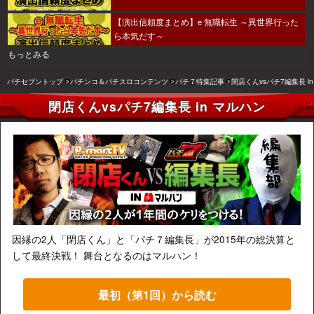
【演出信頼度まとめ】e 無職転生 ～異世界行った
ら本気だす～
もっとみる
パチセブントップ
パチンコ＆パチスロコンテンツ
パチ７特集記事
閉店くんvsパチ7編集長 i
閉店くんvsパチ7編集長 in マルハン
因縁の2人「閉店くん」と「パチ７編集長」が2015年の総決算と
して最終決戦！ 舞台となるのはマルハン！
最初（第1回）から読む