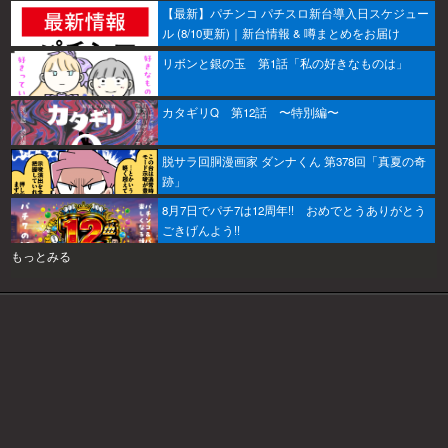
【最新】パチンコ パチスロ新台導入日スケジュー
ル (8/10更新)｜新台情報 & 噂まとめをお届け
リボンと銀の玉 第1話「私の好きなものは」
カタギリQ 第12話 〜特別編〜
脱サラ回胴漫画家 ダンナくん 第378回「真夏の奇
跡」
8月7日でパチ7は12周年!! おめでとうありがとう
ごきげんよう!!
もっとみる