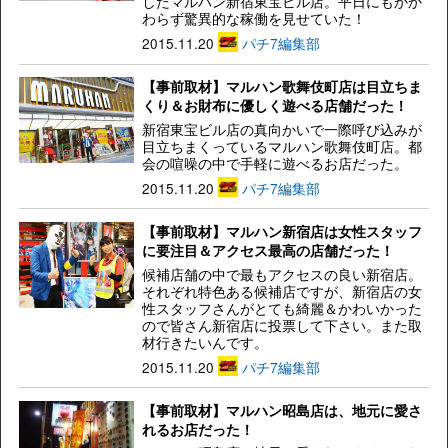
したマルハン新宿東宝ビル店。平日にもかか
わらず驚異的な稼働を見せていた！
2015.11.20
パチ7編集部
【事前取材】マルハン歌舞伎町店は目立ちま
くり＆お財布に優しく遊べる店舗だった！
新宿東宝ビル店の真向かいで一際呼び込みが
目立ちまくっているマルハン歌舞伎町店。都
会の喧噪の中で手軽に遊べるお店だった。
2015.11.20
パチ7編集部
【事前取材】マルハン新宿店は女性スタッフ
に要注目＆アクセス最高の店舗だった！
候補店舗の中で最もアクセスの良い新宿店。
それぞれ特色ある候補店ですが、新宿店の女
性スタッフさんがとても綺麗＆かわいかった
ので皆さん新宿店に投票して下さい。また取
材行きたいんです。
2015.11.20
パチ7編集部
【事前取材】マルハン昭島店は、地元に愛さ
れるお店だった！