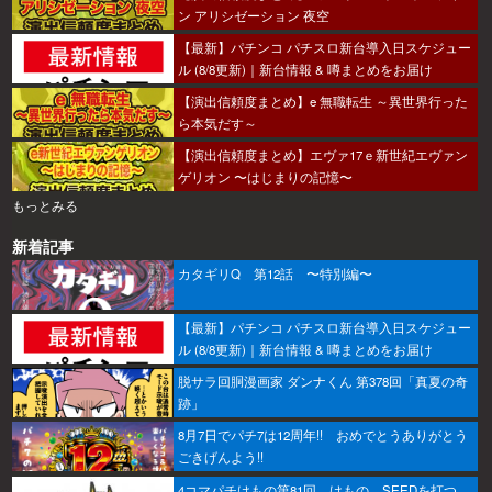
ン アリシゼーション 夜空
【最新】パチンコ パチスロ新台導入日スケジュー
ル (8/8更新)｜新台情報 & 噂まとめをお届け
【演出信頼度まとめ】e 無職転生 ～異世界行った
ら本気だす～
【演出信頼度まとめ】エヴァ17ｅ新世紀エヴァン
ゲリオン 〜はじまりの記憶〜
もっとみる
新着記事
カタギリQ 第12話 〜特別編〜
【最新】パチンコ パチスロ新台導入日スケジュー
ル (8/8更新)｜新台情報 & 噂まとめをお届け
脱サラ回胴漫画家 ダンナくん 第378回「真夏の奇
跡」
8月7日でパチ7は12周年!! おめでとうありがとう
ごきげんよう!!
4コマパチけもの第81回 けもの、SEEDを打つ