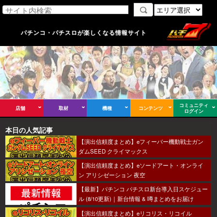
パチンコ・パチスロが楽しくなる情報サイト
コミュニティ
店舗
取材
機種
コンテンツ
ログイン
本日の人気記事
【演出信頼度まとめ】eフィーバー機動戦士ガン
ダムSEED クライマックス
【演出信頼度まとめ】eソードアート・オンライ
ン アリシゼーション 夜空
【最新】パチンコ パチスロ新台導入日スケジュー
ル (8/10更新)｜新台情報 & 噂まとめをお届け
【演出信頼度まとめ】eリコリス・リコイル