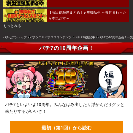
【演出信頼度まとめ】e 無職転生 ～異世界行った
ら本気だす～
もっとみる
パチセブントップ
パチンコ＆パチスロコンテンツ
パチ７特集記事
パチ7の10周年企画！一覧
パチ7の10周年企画！
パチ7もいよいよ10周年。みんなはみ出したり浮かんだりグッと
来たりするがいいさ！
最初（第1回）から読む