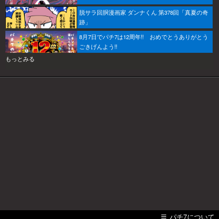
脱サラ回胴漫画家 ダンナくん 第378回「真夏の奇
跡」
8月7日でパチ7は12周年!! おめでとうありがとう
ごきげんよう!!
もっとみる
パチ7について