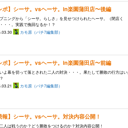
レポ】シーサ。vsヘーサ。in楽園蒲田店〜後編
プニングから「シーサ。らしさ」を見せつけられたヘーサ。（閉店く
・・・。実践で挽回なるか！？
5.03.30
カモ原（パチ7編集部）
レポ】シーサ。vsヘーサ。in楽園蒲田店〜前編
いよ幕を切って落とされた二人の対決・・・。果たして勝敗の行方はい
？
5.03.21
カモ原（パチ7編集部）
続報】シーサ。vsヘーサ。対決内容公開！
二人は戦うのか？どう勝敗をつけるのか？対決内容公開！