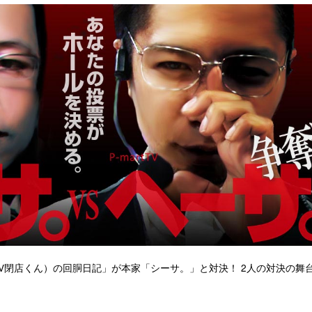
tTV閉店くん）の回胴日記」が本家「シーサ。」と対決！ 2人の対決の舞