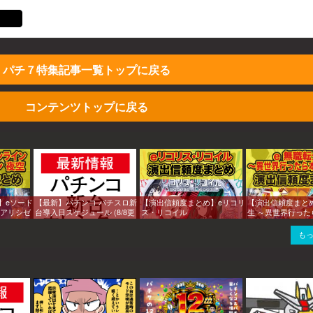
パチ７特集記事一覧トップに戻る
コンテンツトップに戻る
】eソード
【最新】パチンコ パチスロ新
【演出信頼度まとめ】eリコリ
【演出信頼度まとめ
 アリシゼ
台導入日スケジュール (8/8更
ス・リコイル
生 ～異世界行った
新)｜新台情報 & 噂まとめをお
～
届け
も