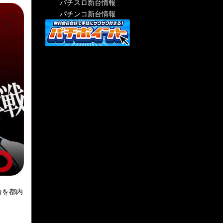
パチスロ新台情報
パチンコ新台情報
台を都内