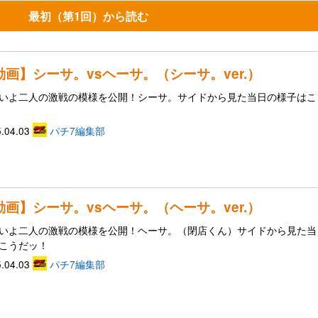
最初（第1回）から読む
動画】シーサ。vsヘーサ。（シーサ。ver.）
いよ二人の激戦の模様を公開！シーサ。サイドから見た当日の様子はこ
5.04.03
パチ7編集部
動画】シーサ。vsヘーサ。（ヘーサ。ver.）
いよ二人の激戦の模様を公開！ヘーサ。（閉店くん）サイドから見た当
こうだッ！
5.04.03
パチ7編集部