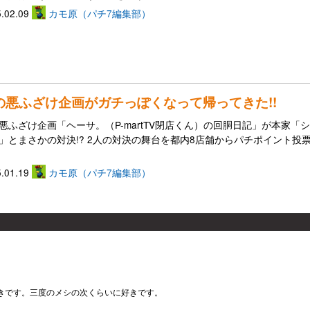
5.02.09
カモ原（パチ7編集部）
の悪ふざけ企画がガチっぽくなって帰ってきた!!
悪ふざけ企画「ヘーサ。（P-martTV閉店くん）の回胴日記」が本家「
」とまさかの対決!? 2人の対決の舞台を都内8店舗からパチポイント投
5.01.19
カモ原（パチ7編集部）
きです。三度のメシの次くらいに好きです。