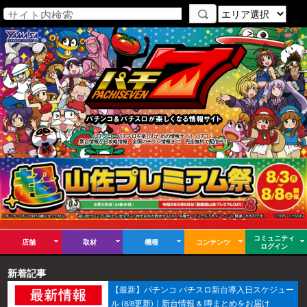
パチンコ・パチスロを楽しむための情報サイト パチ７！
新台情報から攻略情報、全国のチラシ情報まで、完全無料で配信中！
コミュニティ
店舗
取材
機種
コンテンツ
ログイン
新着記事
【最新】パチンコ パチスロ新台導入日スケジュー
ル (8/8更新)｜新台情報 & 噂まとめをお届け