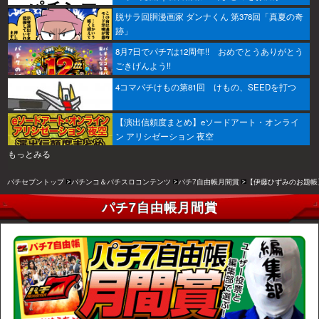
脱サラ回胴漫画家 ダンナくん 第378回「真夏の奇
跡」
8月7日でパチ7は12周年!! おめでとうありがとう
ごきげんよう!!
4コマパチけもの第81回 けもの、SEEDを打つ
【演出信頼度まとめ】eソードアート・オンライ
ン アリシゼーション 夜空
もっとみる
パチセブントップ
パチンコ＆パチスロコンテンツ
パチ7自由帳月間賞
【伊藤ひずみのお題帳
パチ7自由帳月間賞