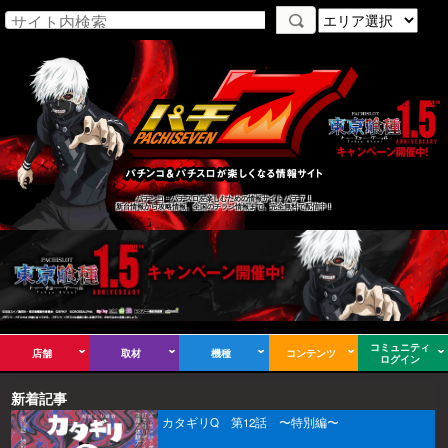
パチンコ・パチスロを楽しむための情報サイト パチ７！
新台情報から攻略情報、全国のチラシ情報まで、完全無料で配信中！
コミュニティ
店舗
取材
機種
コンテンツ
ログイン
新着記事
カタギリQ 第12話 〜特別編〜