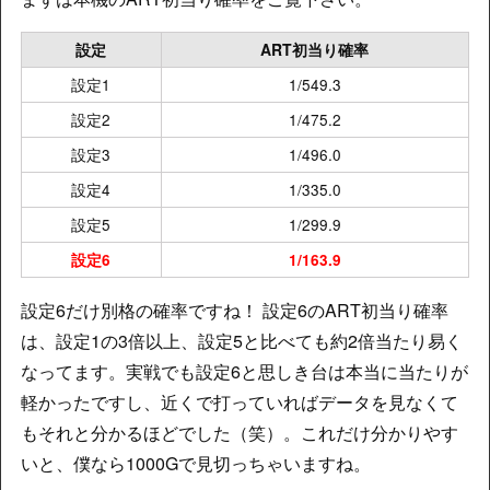
設定
ART初当り確率
設定1
1/549.3
設定2
1/475.2
設定3
1/496.0
設定4
1/335.0
設定5
1/299.9
設定6
1/163.9
設定6だけ別格の確率ですね！ 設定6のART初当り確率
は、設定1の3倍以上、設定5と比べても約2倍当たり易く
なってます。実戦でも設定6と思しき台は本当に当たりが
軽かったですし、近くで打っていればデータを見なくて
もそれと分かるほどでした（笑）。これだけ分かりやす
いと、僕なら1000Gで見切っちゃいますね。