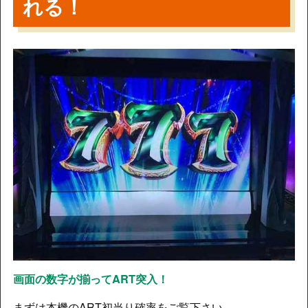
れる！
画面の数字が揃ってART突入！
まずは本機のART初当り確率をご覧下さい。