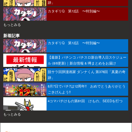
跡」
カタギリQ 第12話 〜特別編〜
もっとみる
新着記事
カタギリQ 第12話 〜特別編〜
【最新】パチンコ パチスロ新台導入日スケジュー
ル (8/8更新)｜新台情報 & 噂まとめをお届け
脱サラ回胴漫画家 ダンナくん 第378回「真夏の奇
跡」
8月7日でパチ7は12周年!! おめでとうありがとう
ごきげんよう!!
4コマパチけもの第81回 けもの、SEEDを打つ
もっとみる