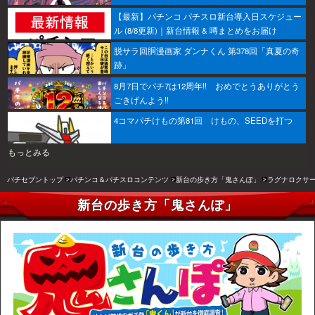
【最新】パチンコ パチスロ新台導入日スケジュー
ル (8/8更新)｜新台情報 & 噂まとめをお届け
脱サラ回胴漫画家 ダンナくん 第378回「真夏の奇
跡」
8月7日でパチ7は12周年!! おめでとうありがとう
ごきげんよう!!
4コマパチけもの第81回 けもの、SEEDを打つ
もっとみる
パチセブントップ
パチンコ＆パチスロコンテンツ
新台の歩き方「鬼さんぽ」
ラグナロクサー
新台の歩き方「鬼さんぽ」