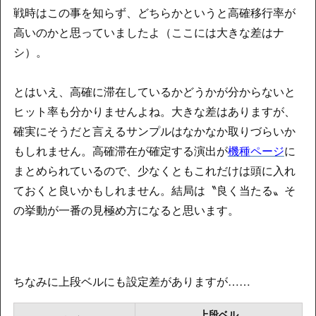
戦時はこの事を知らず、どちらかというと高確移行率が
高いのかと思っていましたよ（ここには大きな差はナ
シ）。
とはいえ、高確に滞在しているかどうかが分からないと
ヒット率も分かりませんよね。大きな差はありますが、
確実にそうだと言えるサンプルはなかなか取りづらいか
もしれません。高確滞在が確定する演出が
機種ページ
に
まとめられているので、少なくともこれだけは頭に入れ
ておくと良いかもしれません。結局は〝良く当たる〟そ
の挙動が一番の見極め方になると思います。
ちなみに上段ベルにも設定差がありますが……
上段ベル