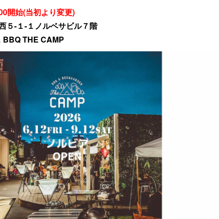
:00開始(当初より変更)
西５-１-１ノルベサビル７階
BQ THE CAMP