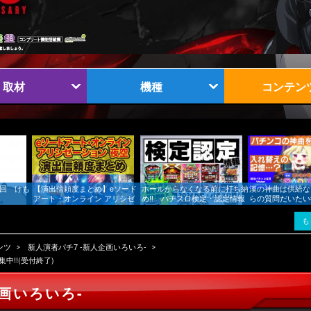
取材
機種
コンテン
1回 けも
【演出信頼度まとめ】eソード
ホールからなくなる前に打ち納
漢の神曲は供給な
アート・オンライン アリシゼ
め!! パチスロ検定・認定情報
らの質問だいたい答
ーション 夜空
データベース【2026年度パチ
vol.9
スロ版】
も
ンツ
新人演者パチ7 -新人企画いろいろ-
!!(受付終了)
画いろいろ-