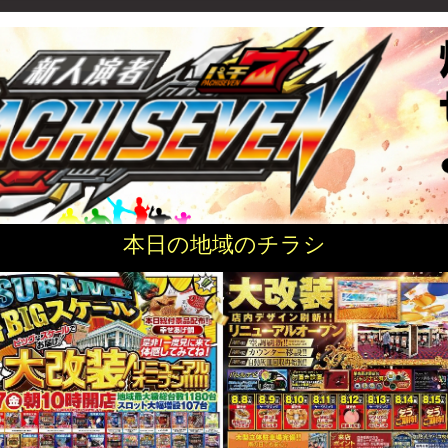
本日の地域のチラシ
チ7！ 北海道オフ会参加者募集中!!
企画いろいろ-