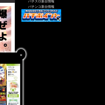
パチスロ新台情報
パチンコ新台情報
×
×
(受