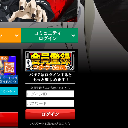
コミュニティ
ツ
ログイン
し!? おまえ
えRADIO
会員登録済みの方はこちらから
っとみる
パスワードを忘れた方はこちら