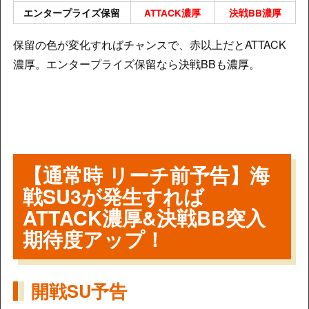
エンタープライズ保留
ATTACK濃厚
決戦BB濃厚
保留の色が変化すればチャンスで、赤以上だとATTACK
濃厚。エンタープライズ保留なら決戦BBも濃厚。
【通常時 リーチ前予告】海
戦SU3が発生すれば
ATTACK濃厚&決戦BB突入
期待度アップ！
開戦SU予告