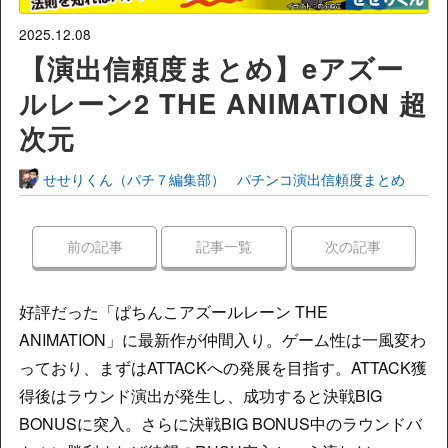
2025.12.08
【演出信頼度まとめ】eアズー
ルレーン2 THE ANIMATION 超
次元
せせりくん（パチ７編集部）
パチンコ演出信頼度まとめ
前の記事
記事一覧
次の記事
好評だった「ぱちんこアズールレーン THE
ANIMATION」に最新作が仲間入り。ゲーム性は一風変わ
っており、まずはATTACKへの発展を目指す。ATTACK獲
得後はラウンド演出が発生し、成功すると決戦BIG
BONUSに突入。さらに決戦BIG BONUS中のラウンドバ