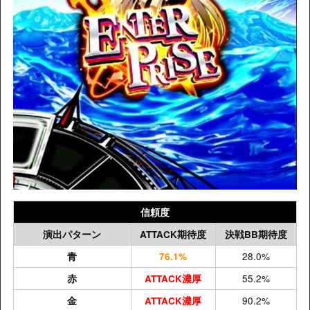
信頼度
演出パターン
ATTACK期待度
決戦BB期待度
28.0%
青
76.1%
55.2%
赤
ATTACK濃厚
90.2%
金
ATTACK濃厚