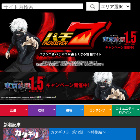
パチンコ・パチスロを楽しむための情報サイト パチ７！
新台情報から攻略情報、全国のチラシ情報まで、完全無料で配信中！
コミュニティ
店舗
取材
機種
コンテンツ
ログイン
新着記事
カタギリQ 第12話 〜特別編〜