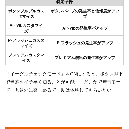
特定予告
ボタンプルプルカス
ボタンバイブの発生率と信頼度がアッ
タマイズ
プ
Air-Vibカスタマイ
Air-Vibの発生率がアップ
ズ
P-フラッシュカスタ
P-フラッシュ
の発生率がアップ
マイズ
プレミアムカスタマ
プレミアム演出の発生率がアップ
イズ
「イーグルチェックモード」をONにすると、ボタン押下
で当落をイチ早く知ることが可能。「どこかで無音モー
ド」も意外に楽しめるで一度は体験してもらいたい。