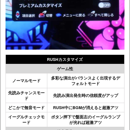
RUSHカスタマイズ
ゲーム性
多彩な演出がバランスよく出現するデ
ノーマルモード
フォルトモード
先読みチャンスモー
先読み演出発生時の信頼度がアップ
ド
どこかで無音モード
RUSH中にBGMが消えると超激アツ
イーグルチェックモ
ボタン押下で盤面左のイーグルランプ
ード
が光れば超激アツ