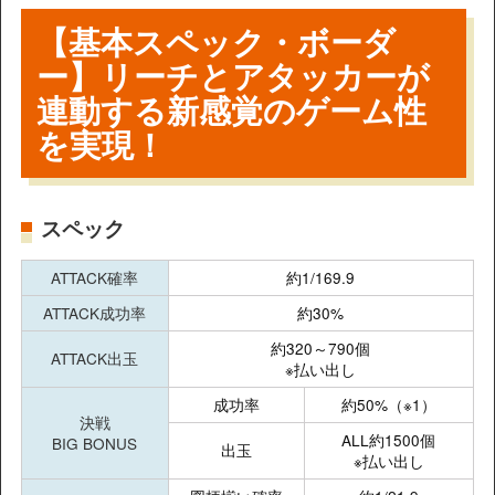
【基本スペック・ボーダ
ー】リーチとアタッカーが
連動する新感覚のゲーム性
を実現！
スペック
ATTACK確率
約1/169.9
ATTACK成功率
約30%
約320～790個
ATTACK出玉
※払い出し
成功率
約50%（※1）
決戦
ALL約1500個
BIG BONUS
出玉
※払い出し