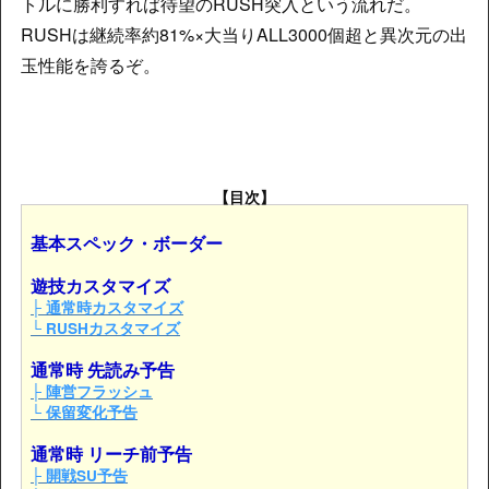
トルに勝利すれば待望のRUSH突入という流れだ。
RUSHは継続率約81%×大当りALL3000個超と異次元の出
玉性能を誇るぞ。
【目次】
基本スペック・ボーダー
遊技カスタマイズ
├ 通常時カスタマイズ
└ RUSHカスタマイズ
通常時 先読み予告
├ 陣営フラッシュ
└ 保留変化予告
通常時 リーチ前予告
├ 開戦SU予告