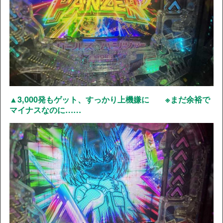
▲3,000発もゲット、すっかり上機嫌に ※まだ余裕で
マイナスなのに……