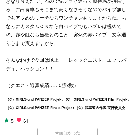
きなり震えたりするので先フラと違って期待感が持続す
る上に占有率もそこまで高くなさそうなのでバイブ無し
でもアツめのリーチならワンチャンありますからね。ち
なみにカスタムＯＮなら白バイブでもハズレは極めて
稀、赤や虹なら当確とのこと。突然の赤バイブ、文字通
り心まで震えますから。
そんなわけで今回は以上！ レッツクエスト、エブリバ
ディ、パッション！！
（クエスト通算成績……0勝3敗）
（C）GIRLS und PANZER Projekt （C）GIRLS und PANZER Film Projekt
（C）GIRLS und PANZER Finale Projekt （C）戦車道大作戦 実行委員会
5
61
★面白かった