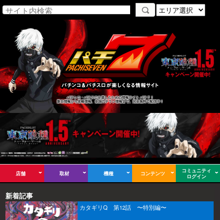
パチンコ・パチスロを楽しむための情報サイト パチ７！
新台情報から攻略情報、全国のチラシ情報まで、完全無料で配信中！
コミュニティ
店舗
取材
機種
コンテンツ
ログイン
新着記事
カタギリQ 第12話 〜特別編〜