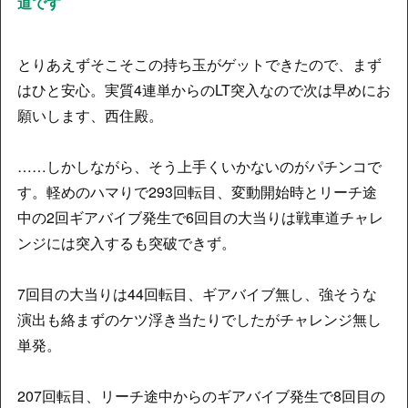
道です
とりあえずそこそこの持ち玉がゲットできたので、まず
はひと安心。実質4連単からのLT突入なので次は早めにお
願いします、西住殿。
……しかしながら、そう上手くいかないのがパチンコで
す。軽めのハマりで293回転目、変動開始時とリーチ途
中の2回ギアバイブ発生で6回目の大当りは戦車道チャレ
ンジには突入するも突破できず。
7回目の大当りは44回転目、ギアバイブ無し、強そうな
演出も絡まずのケツ浮き当たりでしたがチャレンジ無し
単発。
207回転目、リーチ途中からのギアバイブ発生で8回目の