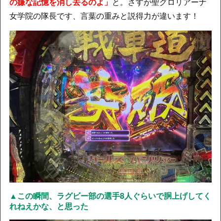
の嫌な記憶を消し去るのよ」
と。さすが聖グロリアーナ
女学院の隊長です、言葉の重みと説得力が違います！
▲この瞬間、ラグビー部の選手8人ぐらいで胴上げしてく
れねえかな、と思った