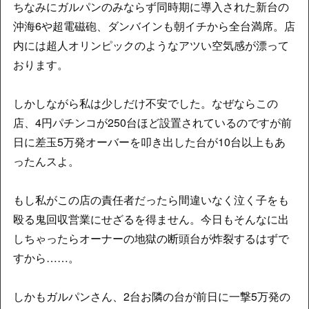
ちなみにガルパンのみならず同時期に導入された新台の
沖海6や超電磁砲、ダンバインも朝イチから全台満席。店
内には超人オリンピックのようなアツい空気感が漂って
おります。
しかしながら私は少しだけ不安でした。なぜならこの
店、4円パチンコが250台ほど設置されているのですが前
日に差玉5万発オーバーを叩き出した台が10台以上もあ
ったんスよ。
もし私がこの店の責任者だったら間違いなく泣く子をも
殴る鬼回収営業にせざるを得ません。今日もそんなに出
しちゃったらオーナーの地獄の断頭台が炸裂するはずで
すから……。
しかもガルパンさん、2台お隣の台が前日に一撃5万発の