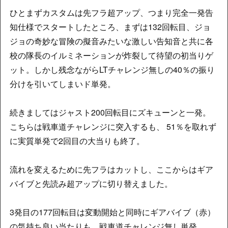
ひとまずカスタムは先フラ超アップ、つまり完全一発告
知仕様でスタートしたところ、まずは132回転目、ジョ
ジョの奇妙な冒険の擬音みたいな激しい告知音と共に各
校の隊長のイルミネーションが炸裂して待望の初当りゲ
ット。しかし残念ながらLTチャレンジ無しの40％の振り
分けを引いてしまいド単発。
続きましてはジャスト200回転目にズキューンと一発。
こちらは戦車道チャレンジに突入するも、 51％を取れず
に実質単発で2回目の大当りも終了。
流れを変えるために先フラはカットし、ここからはギア
バイブと先読み超アップに切り替えました。
3発目の177回転目は変動開始と同時にギアバイブ（赤）
の気持ち良い当たりも、戦車道チャレンジ無し単発。