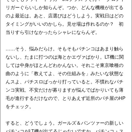
リガーぐらいしか知らんぞ。つか、どんな機種が出てる
のよ最近は。あと、店選びはどうしよう。実戦日はどの
タイミングがいいのかしら。見せ場は作れるのか？ 初
当りすら引けなかったらシャレにならんぞ。
……そう、悩みだらけ。そもそもパチンコはあまり触ら
ないし、たまに打つのは海とかエヴァばかり。LT機に関
しては中身がほとんどわかんない。それこそ東京喰種の
曲のように「教えてよ、その仕組みを」みたいな状態な
んスよ、パチスロばっかり打っていると。不慣れなパチ
ンコ実戦、不安だけが募りますが悩んでばかりいても薄
毛が進行するだけなので、とりあえず近所のパチ屋のHP
をチェック。
すると、どうでしょう。ガールズ＆パンツァーの新しい
パチンコがLT機が出てるじゃないですか。パチンコ・ス