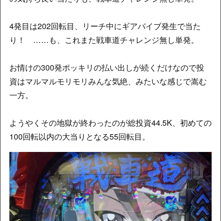
4発目は202回転目、リーチ中にギアバイブ発生で当た
り！ ……も、これまた戦車道チャレンジ無し単発。
お情けの300発ポッキリの払い出しが続くだけなので投
資はマルマルモリモリみんな気絶、みたいな感じで嵩む
一方。
ようやくその地獄が終わったのが総投資44.5K、初めての
100回転以内の大当りとなる55回転目。