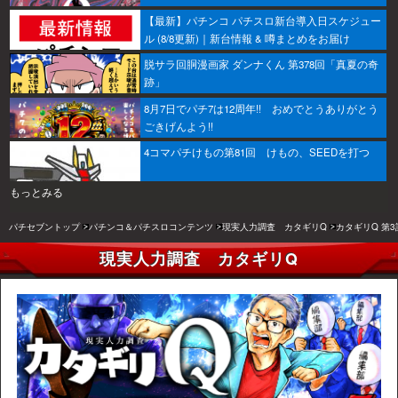
【最新】パチンコ パチスロ新台導入日スケジュー
ル (8/8更新)｜新台情報 & 噂まとめをお届け
脱サラ回胴漫画家 ダンナくん 第378回「真夏の奇
跡」
8月7日でパチ7は12周年!! おめでとうありがとう
ごきげんよう!!
4コマパチけもの第81回 けもの、SEEDを打つ
もっとみる
パチセブントップ
パチンコ＆パチスロコンテンツ
現実人力調査 カタギリQ
カタギリQ 第3
現実人力調査 カタギリQ