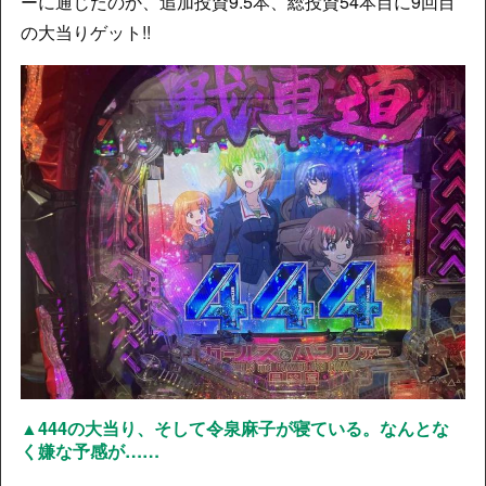
ーに通じたのか、追加投資9.5本、総投資54本目に9回目
の大当りゲット!!
▲444の大当り、そして令泉麻子が寝ている。なんとな
く嫌な予感が……