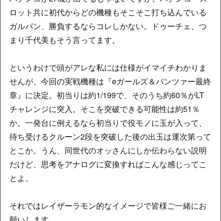
ロット共に初代からどの機種もそこそこ打ち込んでいる
ガルパン、勝負するならコレしかない。ドゥーチェ、つ
まり千代美もそう言ってます。
というわけで頭がアレな私には仕様がイマイチわかりま
せんが、今回の実戦機種は『eガールズ＆パンツァー最終
章』に決定。初当りは約1/199で、そのうち約60％がLT
チャレンジに突入。そこを突破できる可能性は約51％
か。一発台に例えるなら初当りで役モノに玉が入って、
待ち受けるクルーン2段を突破した後の出玉は運次第って
とこか。うん、同世代のオッさんにしか伝わらない説明
だけど、思考をアナログに変換すればこんな感じってこ
とよ。
それではレイザーラモン的なイメージで皆様ご一緒にお
願いします、