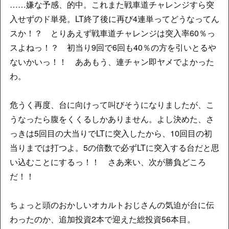
……嫌な予感、的中。これまた戦車道チャレンジすら突
入せずのド単発。LT終了後に再び4連単ってどうなってん
スか！？ とりあえず戦車道チャレンジは突入率60％っ
スよねっ！？ 初当り9回で6回も40％の方を引いとるや
ないかいっ！！ ああもう、連チャン即ヤメでよかった
わ。
危うく再度、台に向けって叫びそうになりましたが、こ
うなったら腹をくくるしかありません。よし決めた、さ
っきは5回目の大当りでLTに突入したから、10回目の初
当りまでは打つよ。5の倍数で必ずLTに突入する台だと思
い込むことにするっ！！ さあ来い、次が勝負どころ
だ！！
ちょっと頭のおかしいオカルトおじさんの気迫が台に伝
わったのか、追加投資2本で迎えた総投資56本目。