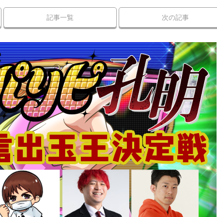
記事一覧
次の記事