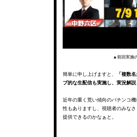
▲前回実施
簡単に申し上げますと、
「複数名
ブ的な生配信も実施し、実況解説
近年の重く荒い傾向のパチンコ機
性もありますし、視聴者のみなさ
提供できるのかなぁと。