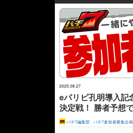
2025.08.27
eパリピ孔明導入記
決定戦！ 勝者予想で
パチ7編集部
パチ7参加者募集企画