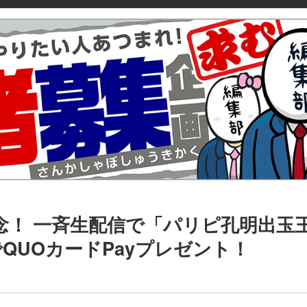
念！ 一斉生配信で「パリピ孔明出玉
QUOカードPayプレゼント！