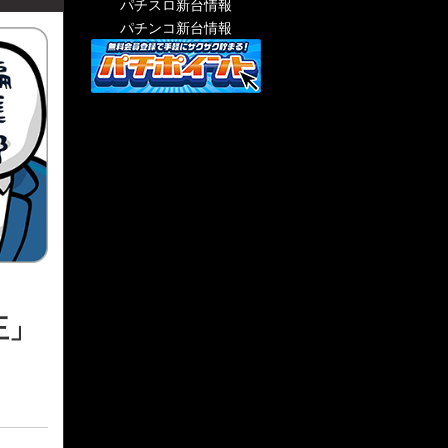
パチスロ新台情報
パチンコ新台情報
王」