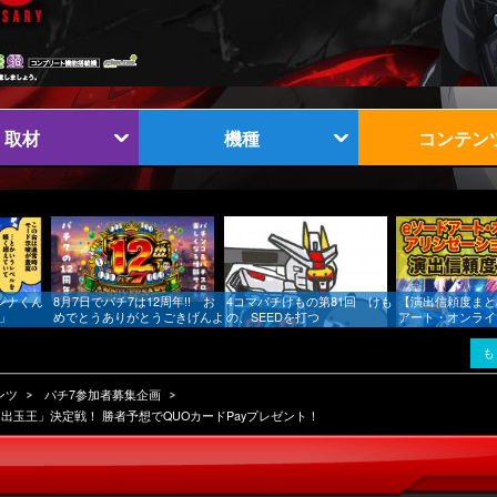
取材
機種
コンテン
ンナくん
8月7日でパチ7は12周年!! お
4コマパチけもの第81回 けも
【演出信頼度まと
跡」
めでとうありがとうごきげんよ
の、SEEDを打つ
アート・オンライ
う!!
ーション 夜空
も
ンツ
パチ7参加者募集企画
出玉王」決定戦！ 勝者予想でQUOカードPayプレゼント！