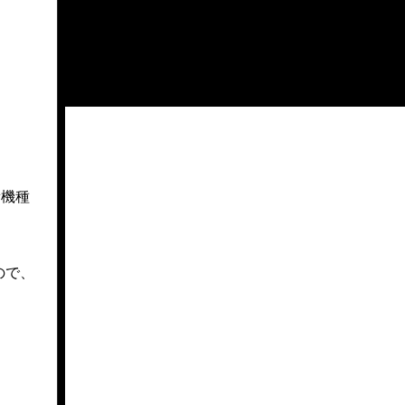
新機種
ので、