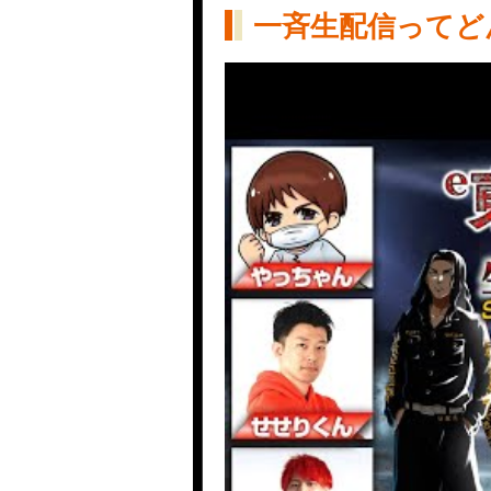
一斉生配信ってど