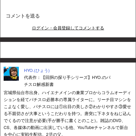
コメントを送る
ログイン・会員登録してコメントする
HYO.(ひょう)
代表作：【回胴の探り手シリーズ】HYO.のパ
チスロ解感新書
宮城県仙台市出身。ハイエナメインの兼業プロからコラムオーディ
ションを経てパチスロ必勝本の専属ライターに。リーチ目マシンを
こよなく愛し、パチスロには①出目の美しさ②わかりやすさ③愛せ
る不親切さが大事というこだわりを持つ。唐突に下ネタをねじ込ん
でくるので注意が必要(手が勝手に書くとのこと)。雑誌のDVD、
CS、各媒体の動画に出演している他、YouTubeチャンネルで新台
を中心に実戦生配信。2児の父。