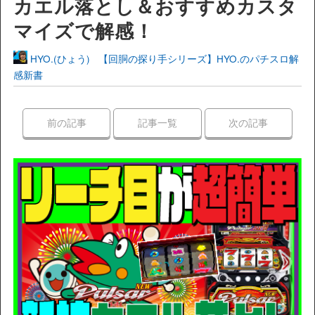
カエル落とし＆おすすめカスタ
マイズで解感！
HYO.(ひょう)
【回胴の探り手シリーズ】HYO.のパチスロ解
感新書
前の記事
記事一覧
次の記事