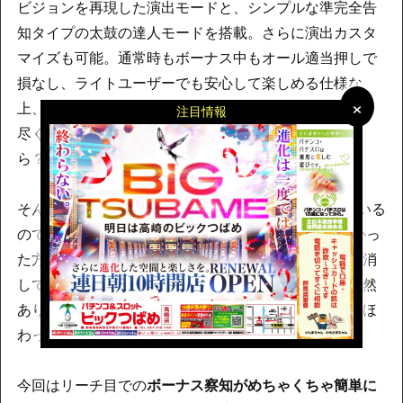
ビジョンを再現した演出モードと、シンプルな準完全告
知タイプの太鼓の達人モードを搭載。さらに演出カスタ
マイズも可能。通常時もボーナス中もオール適当押しで
損なし、ライトユーザーでも安心して楽しめる仕様な
×
×
上、BIGの獲得枚数が280枚かつBIG偏向タイプ…至れり
注目情報
尽くせりって、この台の為にある言葉だったのかし
ら？
恐ろしい子っ！
そんなニューパルsp4ですが、まだ打っていない方もいる
のでは？ もしくは打ったけど面白さがよくわからなかっ
た方とか。いいですか、まずニューパルへの先入観を消
してください。リーチ目が難しいとか、そんなこと全然
ありません。コツさえ掴めば、簡単に出目でハートがほ
わっとなる最高のマシンなんですから。
今回はリーチ目での
ボーナス察知がめちゃくちゃ簡単に