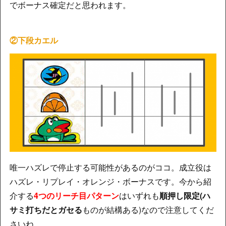
でボーナス確定だと思われます。
②下段カエル
唯一ハズレで停止する可能性があるのがココ。成立役は
ハズレ・リプレイ・オレンジ・ボーナスです。今から紹
介する
4つのリーチ目パターン
はいずれも
順押し限定(ハ
サミ打ちだとガセる
ものが結構ある)なので注意してくだ
さいね。