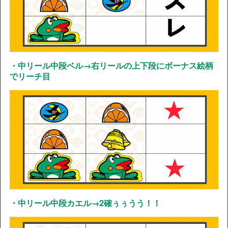
・中リール中段ベル→右リールの上下段にボーナス絵柄
でリーチ目
・中リール中段カエル→2確ぅぅうう！！