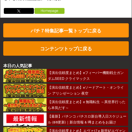
パチ７特集記事一覧トップに戻る
コンテンツトップに戻る
本日の人気記事
【演出信頼度まとめ】eフィーバー機動戦士ガン
ダムSEED クライマックス
【演出信頼度まとめ】eソードアート・オンライ
ン アリシゼーション 夜空
【演出信頼度まとめ】e 無職転生 ～異世界行った
ら本気だす～
【最新】パチンコ パチスロ新台導入日スケジュー
ル (8/8更新)｜新台情報 & 噂まとめをお届け
【演出信頼度まとめ】エヴァ17ｅ新世紀エヴァン