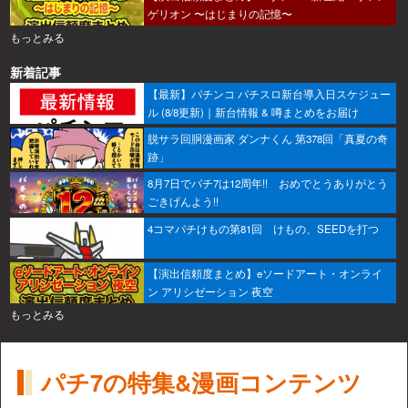
ゲリオン 〜はじまりの記憶〜
もっとみる
新着記事
【最新】パチンコ パチスロ新台導入日スケジュー
ル (8/8更新)｜新台情報 & 噂まとめをお届け
脱サラ回胴漫画家 ダンナくん 第378回「真夏の奇
跡」
8月7日でパチ7は12周年!! おめでとうありがとう
ごきげんよう!!
4コマパチけもの第81回 けもの、SEEDを打つ
【演出信頼度まとめ】eソードアート・オンライ
ン アリシゼーション 夜空
もっとみる
パチ7の特集&漫画コンテンツ