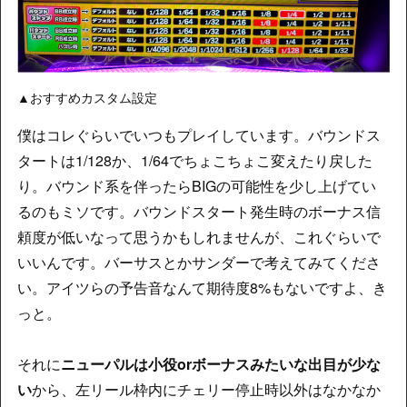
▲おすすめカスタム設定
僕はコレぐらいでいつもプレイしています。バウンドス
タートは1/128か、1/64でちょこちょこ変えたり戻した
り。バウンド系を伴ったらBIGの可能性を少し上げてい
るのもミソです。バウンドスタート発生時のボーナス信
頼度が低いなって思うかもしれませんが、これぐらいで
いいんです。バーサスとかサンダーで考えてみてくださ
い。アイツらの予告音なんて期待度8%もないですよ、き
っと。
それに
ニューパルは小役orボーナスみたいな出目が少な
い
から、左リール枠内にチェリー停止時以外はなかなか