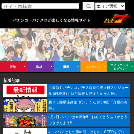
パチンコ・パチスロが楽しくなる情報サイト
コミュニティ
店舗
取材
機種
コンテンツ
ログイン
新着記事
【最新】パチンコ パチスロ新台導入日スケジュー
ル (8/8更新)｜新台情報 & 噂まとめをお届け
脱サラ回胴漫画家 ダンナくん 第378回「真夏の奇
跡」
8月7日でパチ7は12周年!! おめでとうありがとう
ごきげんよう!!
4コマパチけもの第81回 けもの、SEEDを打つ