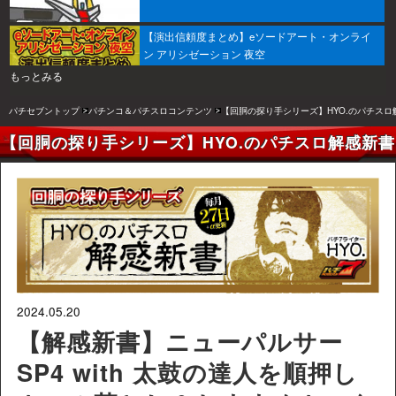
【演出信頼度まとめ】eソードアート・オンライ
ン アリシゼーション 夜空
もっとみる
パチセブントップ
パチンコ＆パチスロコンテンツ
【回胴の探り手シリーズ】HYO.のパチスロ
【回胴の探り手シリーズ】HYO.のパチスロ解感新書
2024.05.20
【解感新書】ニューパルサー
SP4 with 太鼓の達人を順押し