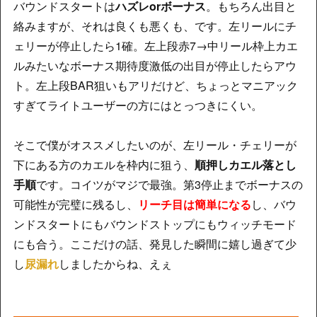
バウンドスタートは
ハズレorボーナス
。もちろん出目と
絡みますが、それは良くも悪くも、です。左リールにチ
ェリーが停止したら1確。左上段赤7→中リール枠上カエ
ルみたいなボーナス期待度激低の出目が停止したらアウ
ト。左上段BAR狙いもアリだけど、ちょっとマニアック
すぎてライトユーザーの方にはとっつきにくい。
そこで僕がオススメしたいのが、左リール・チェリーが
下にある方のカエルを枠内に狙う、
順押しカエル落とし
手順
です。コイツがマジで最強。第3停止までボーナスの
可能性が完璧に残るし、
リーチ目は簡単になる
し、バウ
ンドスタートにもバウンドストップにもウィッチモード
にも合う。ここだけの話、発見した瞬間に嬉し過ぎて少
し
尿漏れ
しましたからね、えぇ