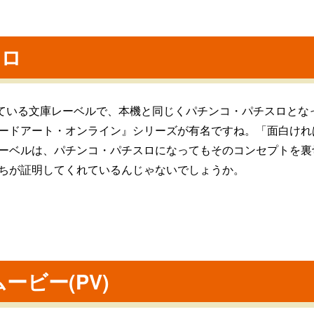
スロ
行している文庫レーベルで、本機と同じくパチンコ・パチスロとな
ードアート・オンライン』シリーズが有名ですね。「面白けれ
ーベルは、パチンコ・パチスロになってもそのコンセプトを裏
ちが証明してくれているんじゃないでしょうか。
ービー(PV)