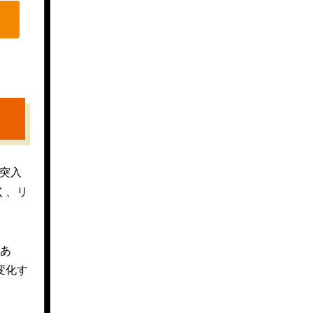
T突入
く、リ
もあ
変化す