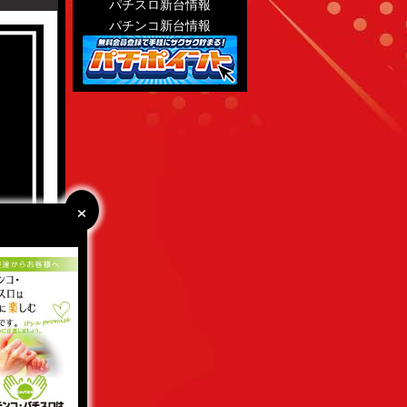
パチスロ新台情報
パチンコ新台情報
×
×
ッ
！