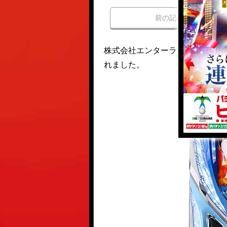
前の記事
株式会社エンターライズ製のパチ
れました。