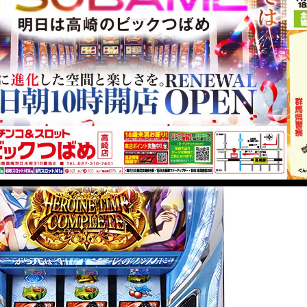
記事一覧
次の記事
スロ新機種『スマスロ ストライク・ザ・ブラッド』の発売が