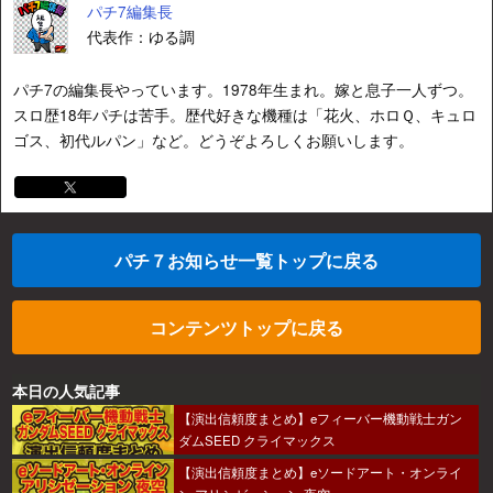
パチ7編集長
代表作：ゆる調
パチ7の編集長やっています。1978年生まれ。嫁と息子一人ずつ。
スロ歴18年パチは苦手。歴代好きな機種は「花火、ホロＱ、キュロ
ゴス、初代ルパン」など。どうぞよろしくお願いします。
パチ７お知らせ一覧トップに戻る
コンテンツトップに戻る
本日の人気記事
【演出信頼度まとめ】eフィーバー機動戦士ガン
ダムSEED クライマックス
【演出信頼度まとめ】eソードアート・オンライ