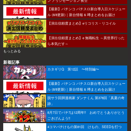
ン アリシゼーション 夜空
【最新】パチンコ パチスロ新台導入日スケジュー
ル (8/8更新)｜新台情報 & 噂まとめをお届け
【演出信頼度まとめ】eリコリス・リコイル
【演出信頼度まとめ】e 無職転生 ～異世界行った
ら本気だす～
もっとみる
新着記事
カタギリQ 第12話 〜特別編〜
【最新】パチンコ パチスロ新台導入日スケジュー
ル (8/8更新)｜新台情報 & 噂まとめをお届け
脱サラ回胴漫画家 ダンナくん 第378回「真夏の奇
跡」
8月7日でパチ7は12周年!! おめでとうありがとう
ごきげんよう!!
4コマパチけもの第81回 けもの、SEEDを打つ