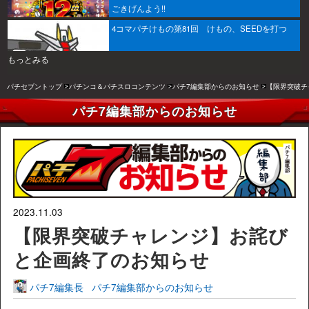
ごきげんよう!!
4コマパチけもの第81回 けもの、SEEDを打つ
もっとみる
パチセブントップ
パチンコ＆パチスロコンテンツ
パチ7編集部からのお知らせ
【限界突破チ
パチ7編集部からのお知らせ
2023.11.03
【限界突破チャレンジ】お詫び
と企画終了のお知らせ
パチ7編集長
パチ7編集部からのお知らせ