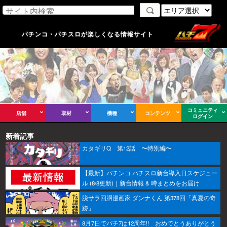
パチンコ・パチスロが楽しくなる情報サイト
コミュニティ
店舗
取材
機種
コンテンツ
ログイン
新着記事
カタギリQ 第12話 〜特別編〜
【最新】パチンコ パチスロ新台導入日スケジュー
ル (8/8更新)｜新台情報 & 噂まとめをお届け
脱サラ回胴漫画家 ダンナくん 第378回「真夏の奇
跡」
8月7日でパチ7は12周年!! おめでとうありがとう