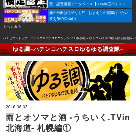
定・認定情報データベース【2026年度パチスロ
版】
漢の神曲は供給なし!? おまえらの質問だいたい
答えRADIO vol.9
もっとみる
パチセブントップ
パチンコ＆パチスロコンテンツ
ゆる調~パチンコパチスロゆるゆる調査隊~
ゆる調~パチンコパチスロゆるゆる調査隊~
2016.08.03
雨とオソマと酒 -うちいく.TVin
北海道- 札幌編①