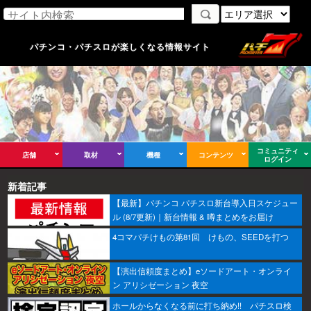
パチンコ・パチスロが楽しくなる情報サイト
コミュニティ
店舗
取材
機種
コンテンツ
ログイン
新着記事
【最新】パチンコ パチスロ新台導入日スケジュー
ル (8/7更新)｜新台情報 & 噂まとめをお届け
4コマパチけもの第81回 けもの、SEEDを打つ
【演出信頼度まとめ】eソードアート・オンライ
ン アリシゼーション 夜空
ホールからなくなる前に打ち納め!! パチスロ検