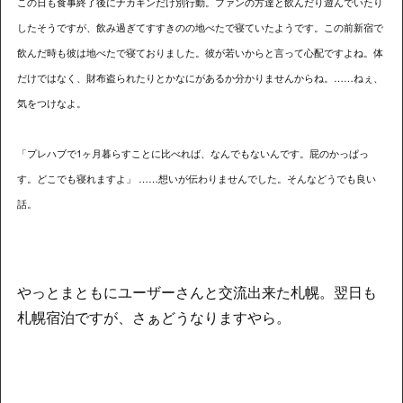
この日も食事終了後にナカキンだけ別行動。ファンの方達と飲んだり遊んでいたり
したそうですが、飲み過ぎてすすきのの地べたで寝ていたようです。この前新宿で
飲んだ時も彼は地べたで寝ておりました。彼が若いからと言って心配ですよね。体
だけではなく、財布盗られたりとかなにがあるか分かりませんからね。……ねぇ、
気をつけなよ。
「プレハブで1ヶ月暮らすことに比べれば、なんでもないんです。屁のかっぱっ
す。どこでも寝れますよ」 ……想いが伝わりませんでした。そんなどうでも良い
話。
やっとまともにユーザーさんと交流出来た札幌。翌日も
札幌宿泊ですが、さぁどうなりますやら。