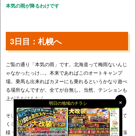
本気の雨が降るわけです
3日目：札幌へ
ご覧の通り「本気の雨」です。北海道って梅雨ないんじ
ゃなかったっけ…。本来であればこのオートキャンプ
場。乗馬も出来ればカヌーにも乗れるというかなり遊べ
る場所なんですが、全てが台無し。当然、テンションも
上がるわけもなく…。
×
×
明日の地域のチラシ
そして私には旅のキーワード
「オソマ」
が襲い掛かって
くるわけですよ。4人部屋でトイレひとつでしたので、
様々なプレッシャーを受けながらオソマを放り出す緊張