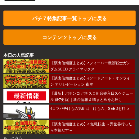
パチ７特集記事一覧トップに戻る
コンテンツトップに戻る
本日の人気記事
【演出信頼度まとめ】eフィーバー機動戦士ガン
ダムSEED クライマックス
【演出信頼度まとめ】eソードアート・オンライ
ン アリシゼーション 夜空
【最新】パチンコ パチスロ新台導入日スケジュー
ル (8/7更新)｜新台情報 & 噂まとめをお届け
4コマパチけもの第81回 けもの、SEEDを打つ
【演出信頼度まとめ】e 無職転生 ～異世界行った
ら本気だす～
もっとみる