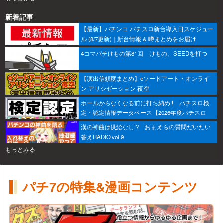
新着記事
【最新】パチンコ パチスロ新台導入日スケジュー
ル (8/7更新)｜新台情報 & 噂まとめをお届け
4コマパチけもの第81回 けもの、SEEDを打つ
【演出信頼度まとめ】eソードアート・オンライ
ン アリシゼーション 夜空
ホールからなくなる前に打ち納め!! パチスロ検
定・認定情報データベース【2026年度パチスロ
版】
漢の神曲は供給なし!? おまえらの質問だいたい
答えRADIO vol.9
もっとみる
パチ7の特集&漫画コンテンツ