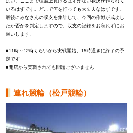
はい、ここまで理論上負けるはずがない状況が作られて
いるはずです。どこで何を打っても大丈夫なはずです。
最後にみなさんの収支を集計して、今回の作戦が成功し
たか否かを判定しますので、収支の記録をお忘れずにお
願いします。
■11時～12時くらいから実戦開始、15時過ぎに終了の予
定です
■開店から実戦されても問題ございません
連れ競輪（松戸競輪）