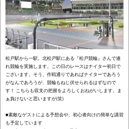
松戸駅から一駅。北松戸駅にある『松戸競輪』さんで連
れ競輪を実施します。この日のレースはナイター初日で
ございます。そう、作戦通りであればナイターであろう
がなんであろうが、競輪もねじ伏せられるはずなので
す！ こちらも収支の把握をよろしくおねがいします。ま
ぁ負けないと思いますが(笑)
■素敵なゲストによる予想会や、初心者向けの簡単な講習
も予定しています