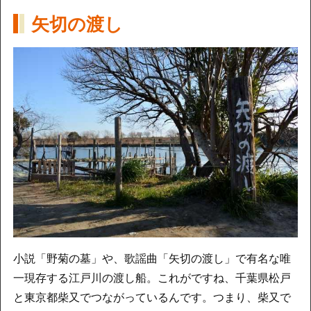
矢切の渡し
小説「野菊の墓」や、歌謡曲「矢切の渡し」で有名な唯
一現存する江戸川の渡し船。これがですね、千葉県松戸
と東京都柴又でつながっているんです。つまり、柴又で