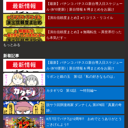
【最新】パチンコ パチスロ新台導入日スケジュー
ル (8/10更新)｜新台情報 & 噂まとめをお届け
【演出信頼度まとめ】eリコリス・リコイル
【演出信頼度まとめ】e 無職転生 ～異世界行った
ら本気だす～
もっとみる
新着記事
【最新】パチンコ パチスロ新台導入日スケジュー
ル (8/10更新)｜新台情報 & 噂まとめをお届け
リボンと銀の玉 第1話「私の好きなものは」
カタギリQ 第12話 〜特別編〜
脱サラ回胴漫画家 ダンナくん 第378回「真夏の奇
跡」
8月7日でパチ7は12周年!! おめでとうありがとう
ごきげんよう!!