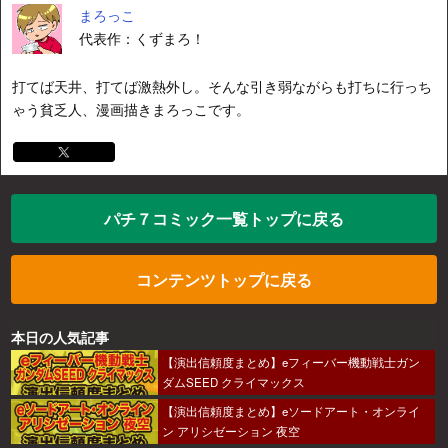
まろっこ
代表作：くずまろ！
打てば天井、打てば激熱外し。そんな引き弱ながらも打ちに行っち
ゃう貧乏人、漫画描きまろっこです。
パチ７コミック一覧トップに戻る
コンテンツトップに戻る
本日の人気記事
【演出信頼度まとめ】eフィーバー機動戦士ガン
ダムSEED クライマックス
【演出信頼度まとめ】eソードアート・オンライ
ン アリシゼーション 夜空