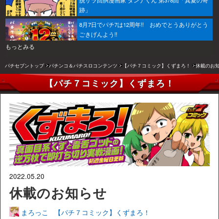
脱サラ回胴漫画家 ダンナくん 第378回「真夏の奇
跡」
8月7日でパチ7は12周年!! おめでとうありがとう
ごきげんよう!!
もっとみる
パチセブントップ
パチンコ＆パチスロコンテンツ
【パチ７コミック】くずまろ！
休載のお
【パチ７コミック】くずまろ！
2022.05.20
休載のお知らせ
まろっこ
【パチ７コミック】くずまろ！