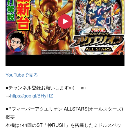
YouTubeで見る
■チャンネル登録お願いしますm(_ _)m
→
https://goo.gl/BHy1iZ
■Pフィーバーアクエリオン ALLSTARS(オールスターズ)
概要
本機は144回のST「神RUSH」を搭載したミドルスペッ