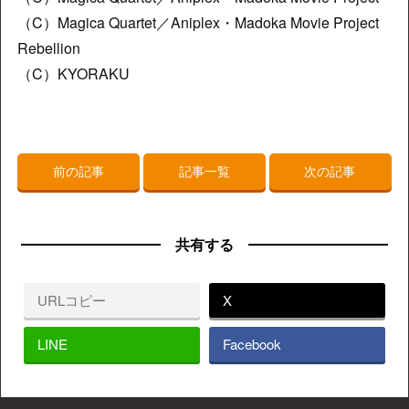
（C）Magica Quartet／Aniplex・Madoka Movie Project
Rebellion
（C）KYORAKU
前の記事
記事一覧
次の記事
共有する
URLコピー
X
LINE
Facebook