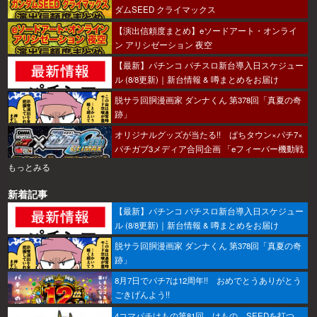
ダムSEED クライマックス
【演出信頼度まとめ】eソードアート・オンライ
ン アリシゼーション 夜空
【最新】パチンコ パチスロ新台導入日スケジュー
ル (8/8更新)｜新台情報 & 噂まとめをお届け
脱サラ回胴漫画家 ダンナくん 第378回「真夏の奇
跡」
オリジナルグッズが当たる!! ぱちタウン×パチ7×
パチガブ3メディア合同企画 「eフィーバー機動戦
士ガンダムSEED クライマックスをこのホールで
もっとみる
打ちたい！」キャンペーン開催
新着記事
【最新】パチンコ パチスロ新台導入日スケジュー
ル (8/8更新)｜新台情報 & 噂まとめをお届け
脱サラ回胴漫画家 ダンナくん 第378回「真夏の奇
跡」
8月7日でパチ7は12周年!! おめでとうありがとう
ごきげんよう!!
4コマパチけもの第81回 けもの、SEEDを打つ