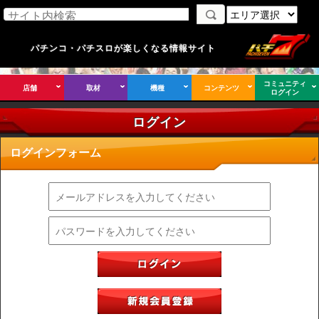
パチンコ・パチスロが楽しくなる情報サイト
コミュニティ
店舗
取材
機種
コンテンツ
ログイン
ログイン
ログインフォーム