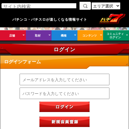
パチンコ・パチスロが楽しくなる情報サイト
コミュニティ
店舗
取材
機種
コンテンツ
ログイン
ログイン
ログインフォーム