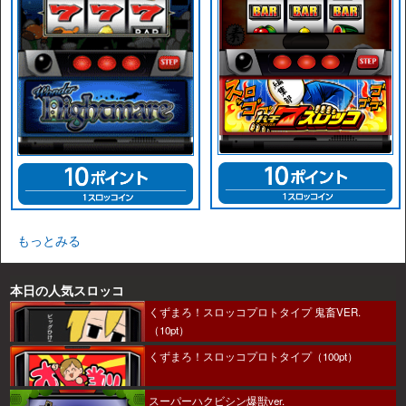
もっとみる
本日の人気スロッコ
くずまろ！スロッコプロトタイプ 鬼畜VER.
（10pt）
くずまろ！スロッコプロトタイプ（100pt）
スーパーハクビシン爆獣ver.