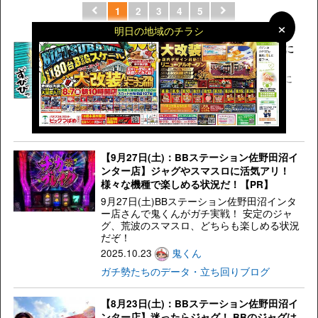
1
2
3
4
5
×
×
明日の地域のチラシ
【BBステーション佐野田沼インター】気に
なるデータを公開！
【BBステーション佐野田沼インター】気に
なるデータを公開！
2025.10.30
天草ヤスヲ
天草ヤスヲのブッコミデータまとめ
【9月27日(土)：BBステーション佐野田沼イ
ンター店】ジャグやスマスロに活気アリ！
様々な機種で楽しめる状況だ！【PR】
9月27日(土)BBステーション佐野田沼インタ
ー店さんで鬼くんがガチ実戦！ 安定のジャ
グ、荒波のスマスロ、どちらも楽しめる状況
だぞ！
2025.10.23
鬼くん
ガチ勢たちのデータ・立ち回りブログ
【8月23日(土)：BBステーション佐野田沼イ
ンター店】迷ったらジャグ！ BBのジャグは