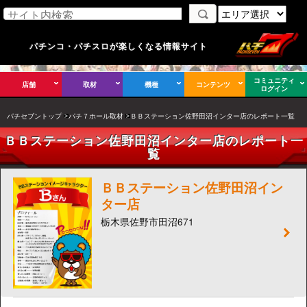
パチンコ・パチスロが楽しくなる情報サイト
コミュニティ
店舗
取材
機種
コンテンツ
ログイン
パチセブントップ
パチ７ホール取材
ＢＢステーション佐野田沼インター店のレポート一覧
ＢＢステーション佐野田沼インター店のレポート一
覧
ＢＢステーション佐野田沼イン
ター店
栃木県佐野市田沼671