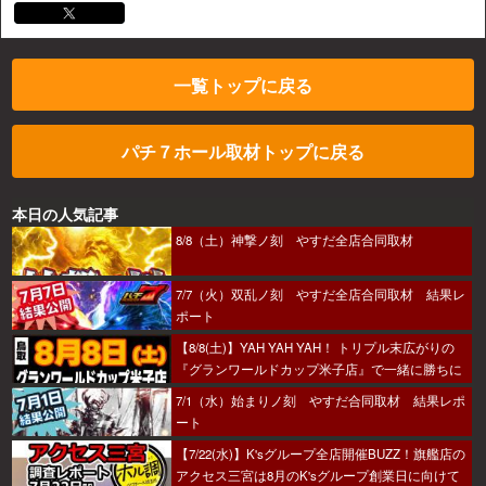
一覧トップに戻る
パチ７ホール取材トップに戻る
本日の人気記事
8/8（土）神撃ノ刻 やすだ全店合同取材
7/7（火）双乱ノ刻 やすだ全店合同取材 結果レ
ポート
【8/8(土)】YAH YAH YAH！ トリプル末広がりの
『グランワールドカップ米子店』で一緒に勝ちに
行こうか～！
7/1（水）始まりノ刻 やすだ合同取材 結果レポ
ート
【7/22(水)】K'sグループ全店開催BUZZ！旗艦店の
アクセス三宮は8月のK'sグループ創業日に向けて