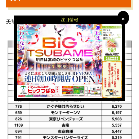
×
×
注目情報
天草ヤスヲの四天王・抽選39人