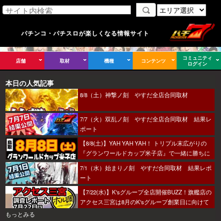
パチンコ・パチスロが楽しくなる情報サイト
コミュニティ
店舗
取材
機種
コンテンツ
ログイン
本日の人気記事
8/8（土）神撃ノ刻 やすだ全店合同取材
7/7（火）双乱ノ刻 やすだ全店合同取材 結果レ
ポート
【8/8(土)】YAH YAH YAH！ トリプル末広がりの
『グランワールドカップ米子店』で一緒に勝ちに
行こうか～！
7/1（水）始まりノ刻 やすだ合同取材 結果レポ
ート
【7/22(水)】K'sグループ全店開催BUZZ！旗艦店の
アクセス三宮は8月のK'sグループ創業日に向けて
着々とミッション進行中～！
もっとみる