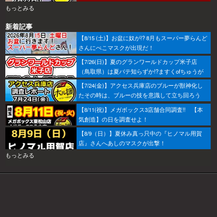
着々とミッション進行中～！
もっとみる
新着記事
【8/15 (土)】お盆に奴が!? 8月もスーパー夢らんど
さんにぺこマスクが出現だ！
【7/26(日)】夏のグランワールドカップ米子店
（鳥取県）は夏バテ知らずか!?ますくofちゅうが
調査してきたで～！
【7/24(金)】アクセス兵庫店のブルーが獣神化し
たその時は、ブルーの技を意識して立ち回ろう
ぞ！
【8/11(祝)】メガボックス3店舗合同調査!! 【本
気創造】の日を調査せよ！
【8/9（日）】夏休み真っ只中の『ヒノマル用賀
店』さんへあしのマスクが出撃！
もっとみる