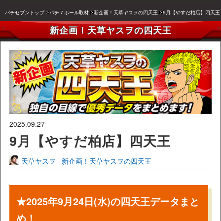
パチセブントップ
パチ７ホール取材
新企画！天草ヤスヲの四天王
9月【やすだ柏店】四天王
新企画！天草ヤスヲの四天王
2025.09.27
9月【やすだ柏店】四天王
天草ヤスヲ
新企画！天草ヤスヲの四天王
★2025年9月24日(水)の四天王データまと
め！