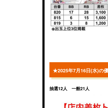
★2025年7月16日(水)
抽選12人 一般21人