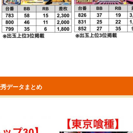
の優秀データまとめ