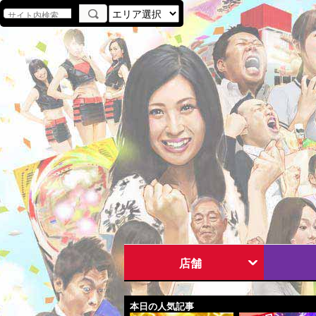
店舗
本日の人気記事