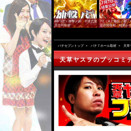
8/8（土）神撃ノ刻 やすだ全
7/7（火）双乱ノ刻
店合同取材
店合同取材 結果レ
パチセブントップ
パチ７ホール取材
天草
天草ヤスヲのブッコミ