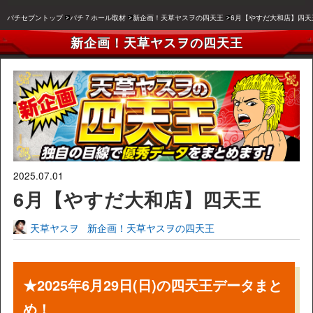
パチセブントップ
パチ７ホール取材
新企画！天草ヤスヲの四天王
6月【やすだ大和店】四天
新企画！天草ヤスヲの四天王
2025.07.01
6月【やすだ大和店】四天王
天草ヤスヲ
新企画！天草ヤスヲの四天王
★2025年6月29日(日)の四天王データまと
め！