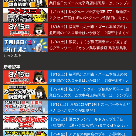
業日当日のズーム太宰府店(福岡県）は、シンプル
におすすめから攻めるのがベター！あとはヒキ！
【7/22(水)】K'sグループ全店開催BUZZ！旗艦店の
アクセス三宮は8月のK'sグループ創業日に向けて
着々とミッション進行中～！
【8/15(土)】福岡県北九州市・ズーム本城店のお
盆期間の10スロ革命はいかほど！？隠密ますくof
ちゅうが潜入調査へ！
【7/18(土)】浪花ますくが徹底調査☆マジ夏すぎ
るグランワールドカップ鳥取駅前店(鳥取県鳥取
市)の調査結果☆
もっとみる
新着記事
【8/15(土)】福岡県北九州市・ズーム本城店のお
盆期間の10スロ革命はいかほど！？隠密ますくof
ちゅうが潜入調査へ！
【7/27(月)】祝！ゾーングループ創業51周年～!!創
業日当日のズーム太宰府店(福岡県）は、シンプル
におすすめから攻めるのがベター！あとはヒキ！
【8/15 (土)】お盆に奴が!? 8月もスーパー夢らんど
さんにぺこマスクが出現だ！
【7/26(日)】夏のグランワールドカップ米子店
（鳥取県）は夏バテ知らずか!?ますくofちゅうが
調査してきたで～！
【7/24(金)】アクセス兵庫店のブルーが獣神化し