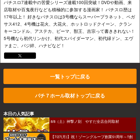
パチスロ7連載中の苦愛シリーズ連載100回突破！DVDや動画、来
店取材や百鬼夜行なども積極的に参加する漫画家！ パチスロ歴は
17年以上！ 好きなパチスロは3号機ならスーパープラネット、ペガ
サス412、4号機は花火、大花火、ホットロッドクイーン、クラン
キーコンドル、アステカ、ビーマ、獣王、吉宗って書ききれない！
5号機なら初代リンかけ、初代スパイダーマン、初代緑ドン、エヴ
ァまご、バジ絆、ハナビなど！
一覧トップに戻る
パチ７ホール取材トップに戻る
本日の人気記事
8/8（土）神撃ノ刻 やすだ全店合同取材
【7/27(月)】祝！ゾーングループ創業51周年～!!創