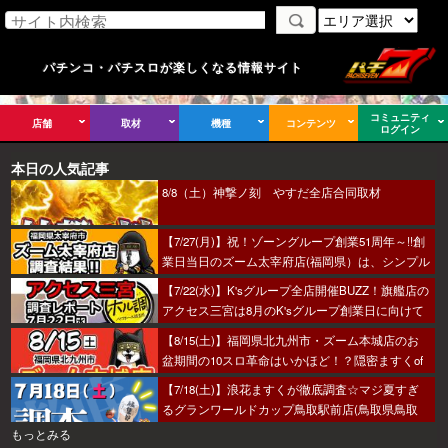
パチンコ・パチスロが楽しくなる情報サイト
コミュニティ
店舗
取材
機種
コンテンツ
ログイン
本日の人気記事
8/8（土）神撃ノ刻 やすだ全店合同取材
【7/27(月)】祝！ゾーングループ創業51周年～!!創
業日当日のズーム太宰府店(福岡県）は、シンプル
におすすめから攻めるのがベター！あとはヒキ！
【7/22(水)】K'sグループ全店開催BUZZ！旗艦店の
アクセス三宮は8月のK'sグループ創業日に向けて
着々とミッション進行中～！
【8/15(土)】福岡県北九州市・ズーム本城店のお
盆期間の10スロ革命はいかほど！？隠密ますくof
ちゅうが潜入調査へ！
【7/18(土)】浪花ますくが徹底調査☆マジ夏すぎ
るグランワールドカップ鳥取駅前店(鳥取県鳥取
市)の調査結果☆
もっとみる