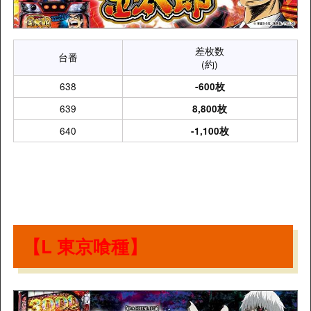
差枚数
台番
(約)
638
-600枚
639
8,800枚
640
-1,100枚
【L 東京喰種】