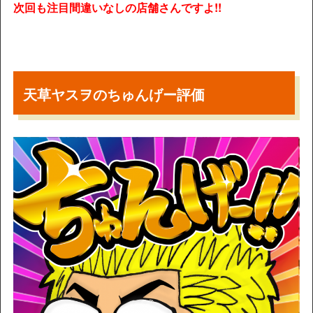
次回も注目間違いなしの店舗さんですよ!!
天草ヤスヲのちゅんげー評価