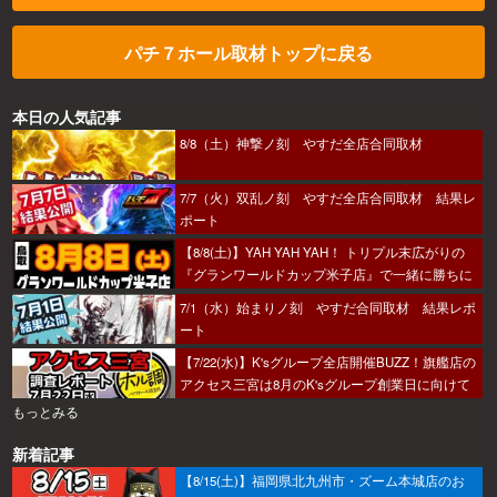
パチ７ホール取材トップに戻る
本日の人気記事
8/8（土）神撃ノ刻 やすだ全店合同取材
7/7（火）双乱ノ刻 やすだ全店合同取材 結果レ
ポート
【8/8(土)】YAH YAH YAH！ トリプル末広がりの
『グランワールドカップ米子店』で一緒に勝ちに
行こうか～！
7/1（水）始まりノ刻 やすだ合同取材 結果レポ
ート
【7/22(水)】K'sグループ全店開催BUZZ！旗艦店の
アクセス三宮は8月のK'sグループ創業日に向けて
着々とミッション進行中～！
もっとみる
新着記事
【8/15(土)】福岡県北九州市・ズーム本城店のお