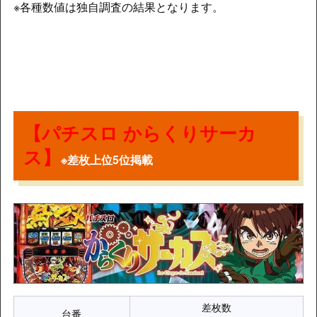
※各種数値は独自調査の結果となります。
【パチスロ からくりサーカ
ス】
※差枚上位5位掲載
差枚数
台番