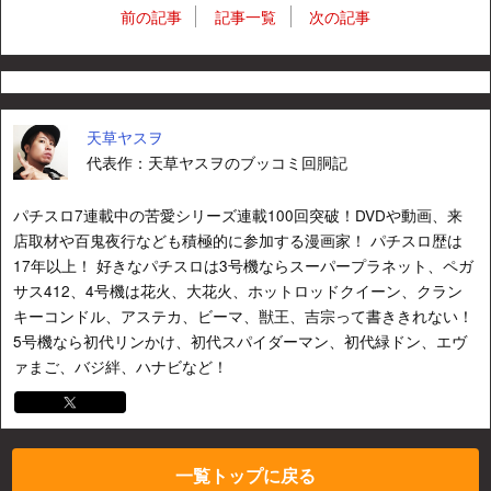
前の記事
記事一覧
次の記事
天草ヤスヲ
代表作：天草ヤスヲのブッコミ回胴記
パチスロ7連載中の苦愛シリーズ連載100回突破！DVDや動画、来
店取材や百鬼夜行なども積極的に参加する漫画家！ パチスロ歴は
17年以上！ 好きなパチスロは3号機ならスーパープラネット、ペガ
サス412、4号機は花火、大花火、ホットロッドクイーン、クラン
キーコンドル、アステカ、ビーマ、獣王、吉宗って書ききれない！
5号機なら初代リンかけ、初代スパイダーマン、初代緑ドン、エヴ
ァまご、バジ絆、ハナビなど！
一覧トップに戻る