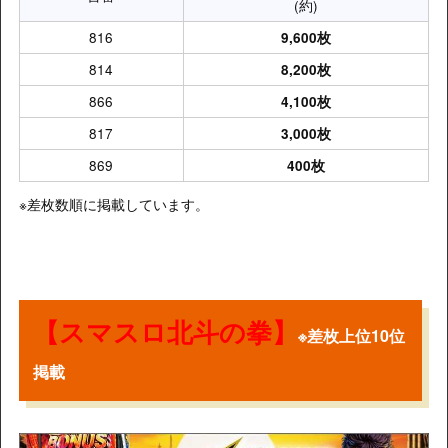
(約)
816
9,600枚
814
8,200枚
866
4,100枚
817
3,000枚
869
400枚
※差枚数順に掲載しています。
【スマスロ北斗の拳】
※差枚上位10位
掲載