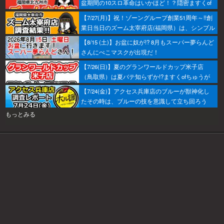
盆期間の10スロ革命はいかほど！？隠密ますくof
ちゅうが潜入調査へ！
【7/27(月)】祝！ゾーングループ創業51周年～!!創
業日当日のズーム太宰府店(福岡県）は、シンプル
におすすめから攻めるのがベター！あとはヒキ！
【8/15 (土)】お盆に奴が!? 8月もスーパー夢らんど
さんにぺこマスクが出現だ！
【7/26(日)】夏のグランワールドカップ米子店
（鳥取県）は夏バテ知らずか!?ますくofちゅうが
調査してきたで～！
【7/24(金)】アクセス兵庫店のブルーが獣神化し
たその時は、ブルーの技を意識して立ち回ろう
ぞ！
もっとみる