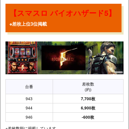
【スマスロ バイオハザード5】
※差枚上位3位掲載
差枚数
台番
(約)
943
7,700枚
944
6,900枚
946
-600枚
※差枚数順に掲載しています。