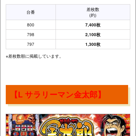
差枚数
台番
(約)
800
7,400枚
798
2,100枚
797
1,300枚
※差枚数順に掲載しています。
【L サラリーマン金太郎】