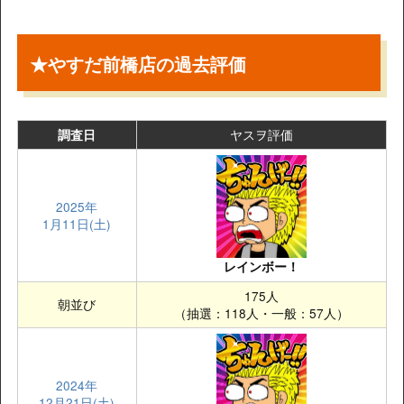
★やすだ前橋店の過去評価
ヤスヲ評価
調査日
2025年
1月11日(土)
レインボー！
175人
朝並び
（抽選：118人・一般：57人）
2024年
12月21日(土)