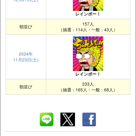
レインボー！
157人
朝並び
（抽選：114人・一般：43人）
2024年
11月23日(土)
レインボー！
233人
朝並び
（抽選：165人・一般：68人）