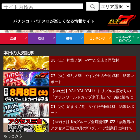
パチンコ・パチスロが楽しくなる情報サイト
コミュニティ
店舗
取材
機種
コンテンツ
ログイン
本日の人気記事
8/8（土）神撃ノ刻 やすだ全店合同取材
7/7（火）双乱ノ刻 やすだ全店合同取材 結果レ
ポート
【8/8(土)】YAH YAH YAH！ トリプル末広がりの
『グランワールドカップ米子店』で一緒に勝ちに
行こうか～！
7/1（水）始まりノ刻 やすだ合同取材 結果レポ
ート
【7/22(水)】K'sグループ全店開催BUZZ！旗艦店の
アクセス三宮は8月のK'sグループ創業日に向けて
着々とミッション進行中～！
もっとみる