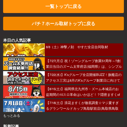
一覧トップに戻る
パチ７ホール取材トップに戻る
本日の人気記事
8/8（土）神撃ノ刻 やすだ全店合同取材
【7/27(月)】祝！ゾーングループ創業51周年～!!創
業日当日のズーム太宰府店(福岡県）は、シンプル
におすすめから攻めるのがベター！あとはヒキ！
【7/22(水)】K'sグループ全店開催BUZZ！旗艦店の
アクセス三宮は8月のK'sグループ創業日に向けて
着々とミッション進行中～！
【8/15(土)】福岡県北九州市・ズーム本城店のお
盆期間の10スロ革命はいかほど！？隠密ますくof
ちゅうが潜入調査へ！
【7/18(土)】浪花ますくが徹底調査☆マジ夏すぎ
るグランワールドカップ鳥取駅前店(鳥取県鳥取
市)の調査結果☆
もっとみる
新着記事