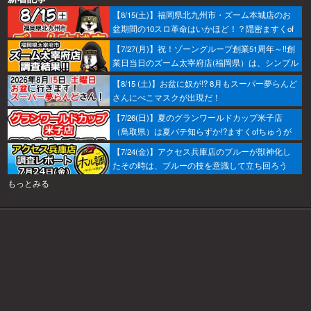
【8/15(土)】福岡県北九州市・ズーム本城店のお
盆期間の10スロ革命はいかほど！？隠密ますくof
ちゅうが潜入調査へ！
【7/27(月)】祝！ゾーングループ創業51周年～!!創
業日当日のズーム太宰府店(福岡県）は、シンプル
におすすめから攻めるのがベター！あとはヒキ！
【8/15 (土)】お盆に奴が!? 8月もスーパー夢らんど
さんにぺこマスクが出現だ！
【7/26(日)】夏のグランワールドカップ米子店
（鳥取県）は夏バテ知らずか!?ますくofちゅうが
調査してきたで～！
【7/24(金)】アクセス兵庫店のブルーが獣神化し
たその時は、ブルーの技を意識して立ち回ろう
ぞ！
もっとみる