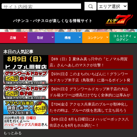
パチンコ・パチスロが楽しくなる情報サイト
コミュニティ
店舗
取材
機種
コンテンツ
ログイン
本日の人気記事
【8/9（日）】夏休み真っ只中の『ヒノマル用賀
店』さんへあしのマスクが出撃！
【5/31(日)】このまちのいちばんに！グランワー
ルドカップ米子店（鳥取県）に遊べるポイント発
見！？
【6/21(日)】グランワールドカップ米子店の大山
ドル箱タワーは標高だけでなく全体的には厚みが
あった～！
【7/24(金)】アクセス兵庫店のブルーが獣神化し
たその時は、ブルーの技を意識して立ち回ろう
ぞ！
【8/9 (日)】8月も日曜日に♪ ハッピーボックス八
街店さんを8月もホル調だ～！
もっとみる