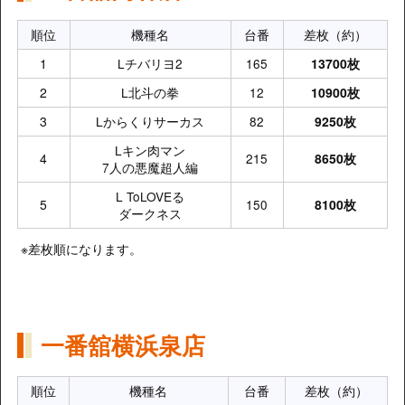
順位
機種名
台番
差枚（約）
1
Lチバリヨ2
165
13700枚
2
L北斗の拳
12
10900枚
3
Lからくりサーカス
82
9250枚
Lキン肉マン
4
215
8650枚
7人の悪魔超人編
L ToLOVEる
5
150
8100枚
ダークネス
※差枚順になります。
一番舘横浜泉店
順位
機種名
台番
差枚（約）