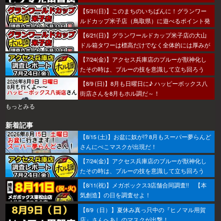
【5/31(日)】このまちのいちばんに！グランワー
ルドカップ米子店（鳥取県）に遊べるポイント発
見！？
【6/21(日)】グランワールドカップ米子店の大山
ドル箱タワーは標高だけでなく全体的には厚みが
あった～！
【7/24(金)】アクセス兵庫店のブルーが獣神化し
たその時は、ブルーの技を意識して立ち回ろう
ぞ！
【8/9 (日)】8月も日曜日に♪ ハッピーボックス八
街店さんを8月もホル調だ～！
もっとみる
新着記事
【8/15 (土)】お盆に奴が!? 8月もスーパー夢らんど
さんにぺこマスクが出現だ！
【7/24(金)】アクセス兵庫店のブルーが獣神化し
たその時は、ブルーの技を意識して立ち回ろう
ぞ！
【8/11(祝)】メガボックス3店舗合同調査!! 【本
気創造】の日を調査せよ！
【8/9（日）】夏休み真っ只中の『ヒノマル用賀
店』さんへあしのマスクが出撃！