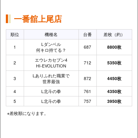
一番舘上尾店
順位
機種名
台番
差枚（約）
Lダンベル
1
687
8800枚
何キロ持てる？
エウレカセブン4
2
712
5350枚
HI-EVOLUTION
Lありふれた職業で
3
872
4450枚
世界最強
4
L北斗の拳
761
4350枚
5
L北斗の拳
757
3950枚
※差枚順になります。