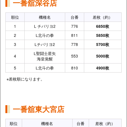
一番舘深谷店
順位
機種名
台番
差枚（約）
1
L チバリヨ2
776
6850枚
2
L北斗の拳
811
5850枚
3
Lチバリヨ2
778
5700枚
L聖闘士星矢
4
553
5000枚
海皇覚醒
5
L北斗の拳
810
4900枚
※差枚順になります。
一番舘東大宮店
順位
機種名
台番
差枚（約）