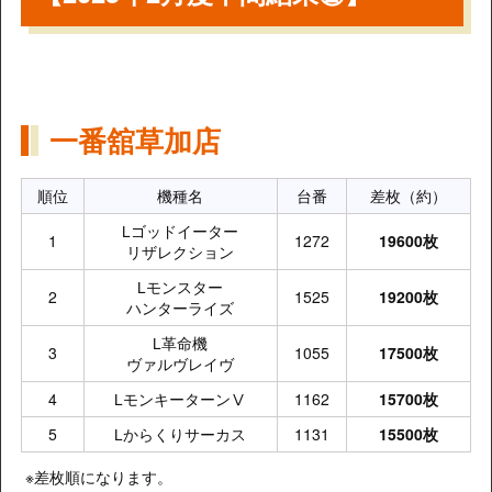
一番舘草加店
順位
機種名
台番
差枚（約）
Lゴッドイーター
1
1272
19600枚
リザレクション
Lモンスター
2
1525
19200枚
ハンターライズ
L革命機
3
1055
17500枚
ヴァルヴレイヴ
4
LモンキーターンⅤ
1162
15700枚
5
Lからくりサーカス
1131
15500枚
※差枚順になります。