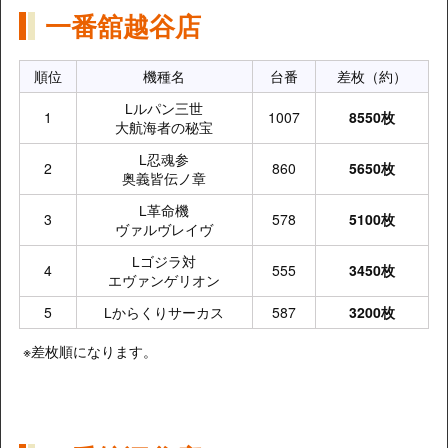
一番舘越谷店
順位
機種名
台番
差枚（約）
Lルパン三世
1
1007
8550枚
大航海者の秘宝
L忍魂参
2
860
5650枚
奥義皆伝ノ章
L革命機
3
578
5100枚
ヴァルヴレイヴ
Lゴジラ対
4
555
3450枚
エヴァンゲリオン
5
Lからくりサーカス
587
3200枚
※差枚順になります。