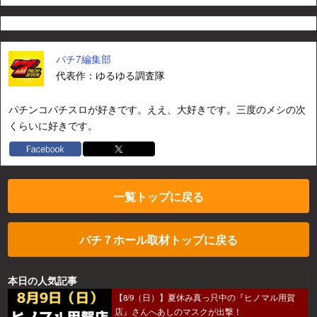
パチ7編集部
代表作：ゆるゆる調査隊
パチンコパチスロが好きです。ええ、大好きです。三度のメシの次
くらいに好きです。
一覧トップに戻る
パチ７ホール取材トップに戻る
本日の人気記事
【8/9（日）】夏休み真っ只中の『ヒノマル用賀
店』さんへあしのマスクが出撃！