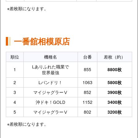
※差枚順になります。
一番舘相模原店
順位
機種名
台番
差枚（約）
Lありふれた職業で
1
855
8800枚
世界最強
2
Lバンドリ！
1063
5800枚
3
マイジャグラーⅤ
852
3900枚
4
沖ドキ！GOLD
1152
3400枚
5
マイジャグラーⅤ
802
3200枚
※差枚順になります。