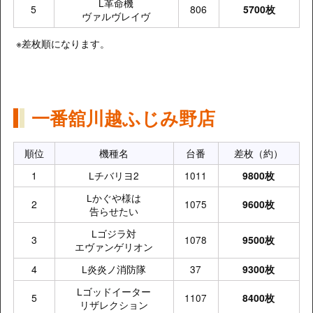
L革命機
5
806
5700枚
ヴァルヴレイヴ
※差枚順になります。
一番舘川越ふじみ野店
順位
機種名
台番
差枚（約）
1
Lチバリヨ2
1011
9800枚
Lかぐや様は
2
1075
9600枚
告らせたい
Lゴジラ対
3
1078
9500枚
エヴァンゲリオン
4
L炎炎ノ消防隊
37
9300枚
Lゴッドイーター
5
1107
8400枚
リザレクション