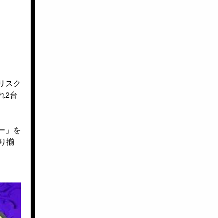
リスク
れ2台
ー」を
り揃