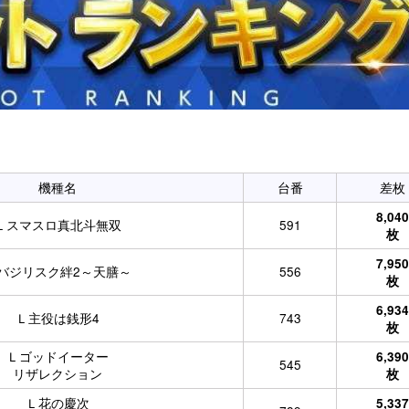
機種名
台番
差枚
8,040
Ｌスマスロ真北斗無双
591
枚
7,950
バジリスク絆2～天膳～
556
枚
6,934
Ｌ主役は銭形4
743
枚
Ｌゴッドイーター
6,390
545
リザレクション
枚
Ｌ花の慶次
5,337