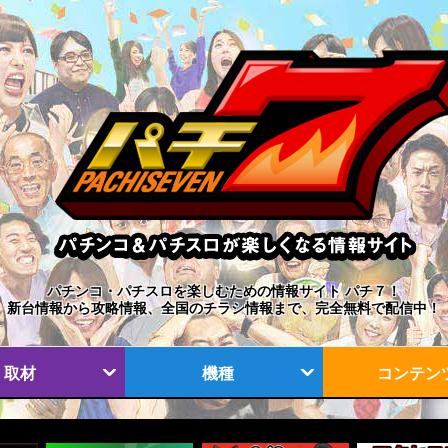
パチンコ・パチスロを楽しむための情報サイト パチ７！
新台情報から攻略情報、全国のチラシ情報まで、完全無料で配信中！
取材
機種
コンテン