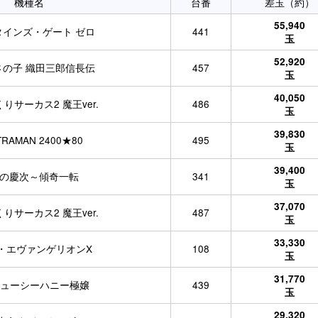
機種名
台番
差玉（約）
55,940
タインズ・ゲート ゼロ
441
玉
52,920
さの子 織田三郎信長伝
457
玉
40,050
くりサーカス2 魔王ver.
486
玉
39,830
TRAMAN 2400★80
495
玉
39,400
の慶次～傾奇一転
341
玉
37,070
くりサーカス2 魔王ver.
487
玉
33,330
・エヴァンゲリオンX
108
玉
31,770
ジューシーハニー極嬢
439
玉
29,320