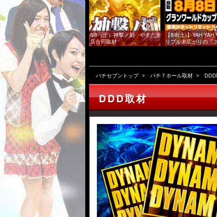
8/8（土）神撃ノ刻 やすだ全
【8/8(土)】YAH YAH
店合同取材
リプル末広がりの『
ルドカップ米子店』
ちに行こうか～！
パチセブントップ
パチ７ホール取材
DD
DDD取材