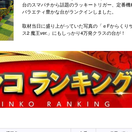
台のスマパチから話題のラッキートリガー、定番機
バラエティ豊かな台がランクインしました。
取材当日に盛り上がっていた写真の「ｅFからくり
ス2 魔王ver.」にもしっかり4万発クラスの台が！