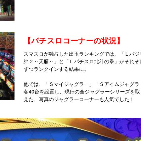
【パチスロコーナーの状況】
スマスロが独占した出玉ランキングでは、「Ｌバジ
絆２～天膳～」と「Ｌパチスロ北斗の拳」がそれぞ
ずつランクインする結果に。
他では、「Ｓマイジャグラー」「Ｓアイムジャグラ
各40台を設置し、現行の全ジャグラーシリーズを取
えた、写真のジャグラーコーナーも人気でした！